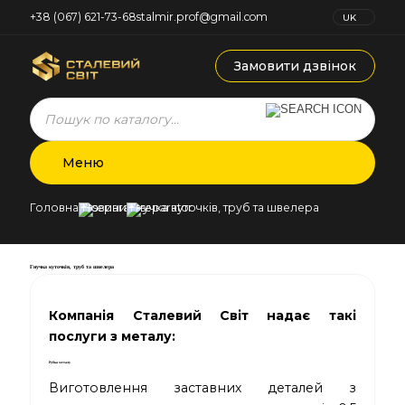
+38 (067) 621-73-68
stalmir.prof@gmail.com
UK
RU
Замовити дзвінок
Products
search
Меню
Головна
Новини
Гнучка куточків, труб та швелера
Гнучка куточків, труб та швелера
Компанія Сталевий Світ
надає такі
послуги з металу:
Рубка металу
Виготовлення заставних деталей з