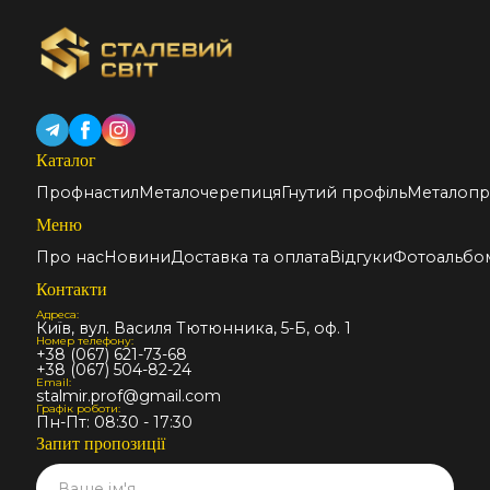
Каталог
Профнастил
Металочерепиця
Гнутий профіль
Металопр
Меню
Про нас
Новини
Доставка та оплата
Відгуки
Фотоальбо
Контакти
Адреса:
Київ, вул. Василя Тютюнника, 5-Б, оф. 1
Номер телефону:
+38 (067) 621-73-68
+38 (067) 504-82-24
Email:
stalmir.prof@gmail.com
Графік роботи:
Пн-Пт: 08:30 - 17:30
Запит пропозиції