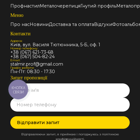
Профнастил
Металочерепиця
Гнутий профіль
Металопр
Меню
Про нас
Новини
Доставка та оплата
Відгуки
Фотоальбо
Контакти
Адреса:
Київ, вул. Василя Тютюнника, 5-Б, оф. 1
Номер телефону:
+38 (067) 621-73-68
+38 (067) 504-82-24
Email:
stalmir.prof@gmail.com
Графік роботи:
Пн-Пт: 08:30 - 17:30
Запит пропозиції
КНОПКА
СВЯЗИ
Відправляючи запит, я приймаю і погоджуюсь з політикою
конфіденційності.