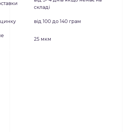
оставки
складі
ь цинку
від 100 до 140 грам
не
25 мкм