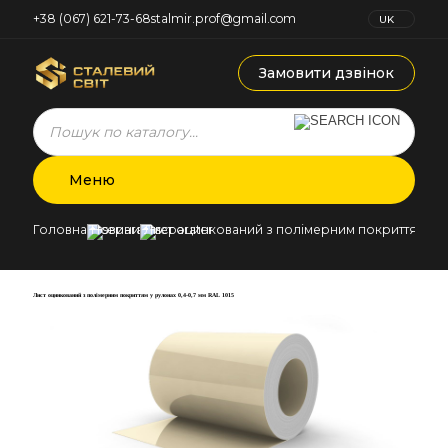
+38 (067) 621-73-68
stalmir.prof@gmail.com
UK
RU
Замовити дзвінок
Products
search
Меню
Головна
Новини
Лист оцинкований з полімерним покриттям у ру
Лист оцинкований з полімерним покриттям у рулонах 0,4-0,7 мм RAL 1015