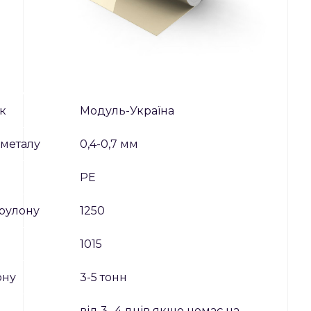
к
Модуль-Україна
металу
0,4-0,7 мм
я
PE
рулону
1250
1015
ону
3-5 тонн
від 3- 4 днів якщо немає на