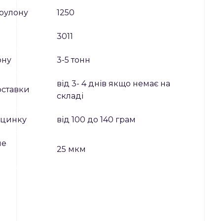
рулону
1250
3011
ону
3-5 тонн
від 3- 4 днів якщо немає на
оставки
складі
ь цинку
від 100 до 140 грам
не
25 мкм