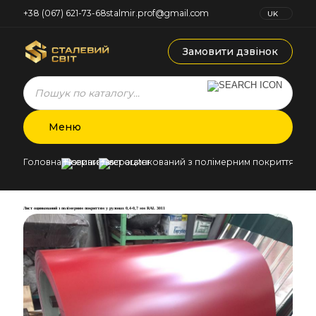
+38 (067) 621-73-68
stalmir.prof@gmail.com
UK
RU
Замовити дзвінок
Products
search
Меню
Головна
Новини
Лист оцинкований з полімерним покриттям у ру
Лист оцинкований з полімерним покриттям у рулонах 0,4-0,7 мм RAL 3011