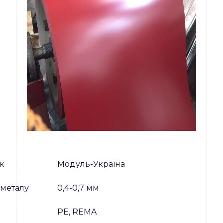
к
Модуль-Україна
металу
0,4-0,7 мм
я
PE, REMA