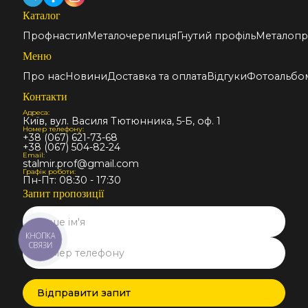
Каталог
Профнастил
Металочерепиця
Гнутий профіль
Металопр
Меню
Про нас
Новини
Доставка та оплата
Відгуки
Фотоальбо
Контакти
Адреса:
Київ, вул. Василя Тютюнника, 5-Б, оф. 1
Номер телефону:
+38 (067) 621-73-68
+38 (067) 504-82-24
Email:
stalmir.prof@gmail.com
Графік роботи:
Пн-Пт: 08:30 - 17:30
Запит пропозиції
КНОПКА
СВЯЗИ