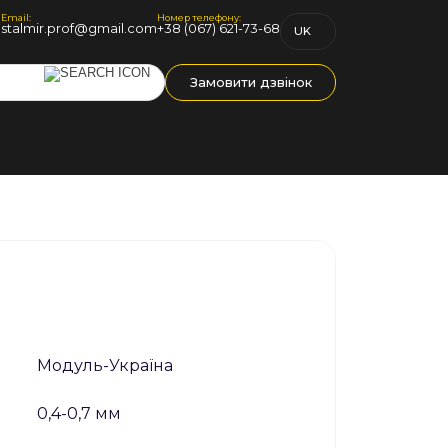
Email:
Номер телефону:
1
stalmir.prof@gmail.com
+38 (067) 621-73-68
UK
RU
Замовити дзвінок
Модуль-Україна
0,4-0,7 мм