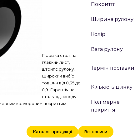
Покриття
Ширина рулону
Колір
Вага рулону
Порізка сталі на
гладкий лист,
Термін поставки
штрипс рулону.
Широкий вибір
товщин від 0,35 до
Кількість цинку
0,9. Гарантія на
сталь від заводу
Полімерне
лімерним кольоровим покриттям.
покриття
Каталог продукції
Всі новини