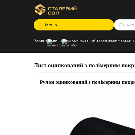
Products
Меню
search
Головна
Новини
Лист оцинкований з полімерним покриттям
Лист оцинкований з полімерним покри
Рулон оцинкований з полімерним покри