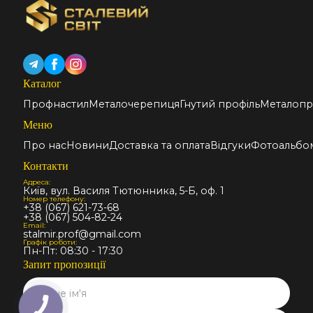
Каталог
Профнастил
Металочерепиця
Гнутий профіль
Металопр
Меню
Про нас
Новини
Доставка та оплата
Відгуки
Фотоальбо
Контакти
Адреса:
Київ, вул. Василя Тютюнника, 5-Б, оф. 1
Номер телефону:
+38 (067) 621-73-68
+38 (067) 504-82-24
Email:
stalmir.prof@gmail.com
Графік роботи:
Пн-Пт: 08:30 - 17:30
Запит пропозиції
КНОПКА
СВЯЗИ