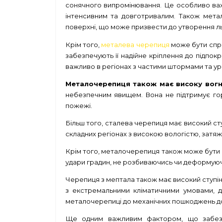
сонячного випромінювання. Це особливо ва
інтенсивним та довготривалим. Також мета
поверхні, що може призвести до утворення ль
Крім того,
металева черепиця
може бути спро
забезпечують її надійне кріплення до підпок
важливо в регіонах з частими штормами та ур
Металочерепиця також має високу вогне
небезпечним явищем. Вона не підтримує гор
пожежі.
Більш того, сталева черепиця має високий сту
складних регіонах з високою вологістю, затяж
Крім того, металочерепиця також може бути с
удари градин, не розбиваючись чи деформуючис
Черепиця з мептала також має високий ступін
з екстремальними кліматичними умовами, де
металочерепиці до механічних пошкоджень доп
Ще одним важливим фактором, що забезпечу