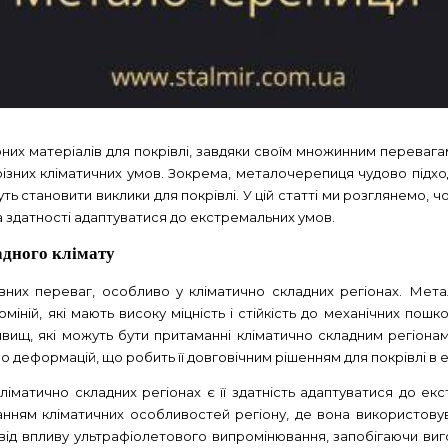
х матеріалів для покрівлі, завдяки своїм множинним перевагам, 
 різних кліматичних умов. Зокрема, металочерепиця чудово підх
уть становити виклики для покрівлі. У цій статті ми розглянемо
 та здатності адаптуватися до екстремальних умов.
адного клімату
овних переваг, особливо у кліматично складних регіонах. Мет
міній, які мають високу міцність і стійкість до механічних пош
явищ, які можуть бути притаманні кліматично складним регіона
бо деформацій, що робить її довговічним рішенням для покрівлі в
ліматично складних регіонах є її здатність адаптуватися до е
анням кліматичних особливостей регіону, де вона використову
ї від впливу ультрафіолетового випромінювання, запобігаючи в