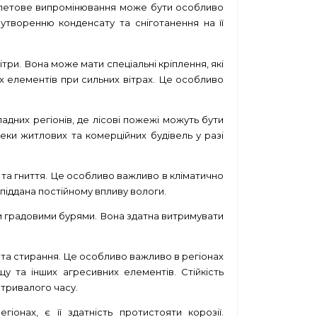
олетове випромінювання може бути особливо
творенню конденсату та сніготанення на її
три. Вона може мати спеціальні кріплення, які
их елементів при сильних вітрах. Це особливо
адних регіонів, де лісові пожежі можуть бути
ки житлових та комерційних будівель у разі
і та гниття. Це особливо важливо в кліматично
піддана постійному впливу вологи.
ми градовими бурями. Вона здатна витримувати
 та стирання. Це особливо важливо в регіонах
у та інших агресивних елементів. Стійкість
 тривалого часу.
онах, є її здатність протистояти корозії.