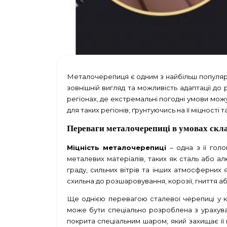
Металочерепиця є одним з найбільш популярни
зовнішній вигляд та можливість адаптації до
регіонах, де екстремальні погодні умови мож
для таких регіонів, ґрунтуючись на її міцності
Переваги металочерепиці в умовах скл
Міцність металочерепиці
– одна з її гол
металевих матеріалів, таких як сталь або алю
граду, сильних вітрів та інших атмосферних 
схильна до розшаровування, корозії, гниття а
Ще однією перевагою сталевої черепиці у к
може бути спеціально розроблена з урахув
покрита спеціальним шаром, який захищає ї