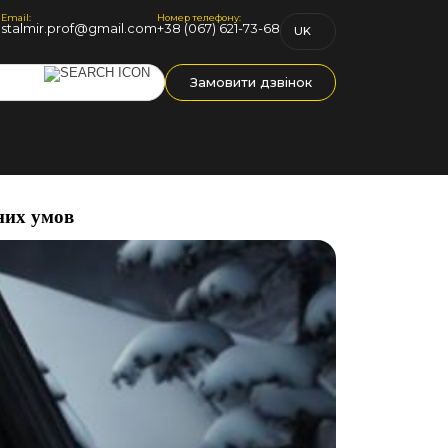
Email:
Номер телефону:
1
stalmir.prof@gmail.com
+38 (067) 621-73-68
UK
RU
Замовити дзвінок
них умов