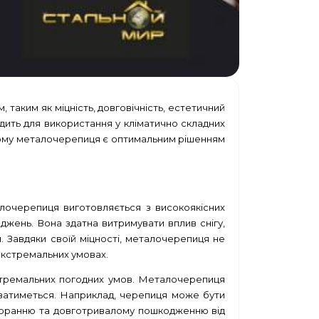
таким як міцність, довговічність, естетичний
одить для використання у кліматично складних
, чому металочерепиця є оптимальним рішенням
алочерепиця виготовляється з високоякісних
коджень. Вона здатна витримувати вплив снігу,
м. Завдяки своїй міцності, металочерепиця не
 екстремальних умовах.
кстремальних погодних умов. Металочерепиця
ватиметься. Наприклад, черепиця може бути
игоранню та довготривалому пошкодженню від