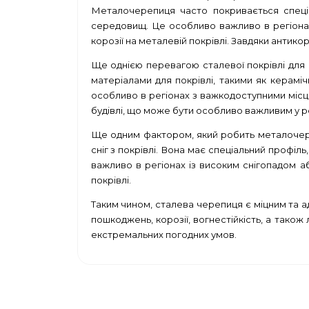
Металочерепиця часто покривається спеціал
середовищ. Це особливо важливо в регіонах 
корозії на металевій покрівлі. Завдяки антико
Ще однією перевагою сталевої покрівлі для к
матеріалами для покрівлі, такими як керамі
особливо в регіонах з важкодоступними міс
будівлі, що може бути особливо важливим у р
Ще одним фактором, який робить металочереп
сніг з покрівлі. Вона має спеціальний профіл
важливо в регіонах із високим снігопадом
покрівлі.
Таким чином, сталева черепиця є міцним та ада
пошкоджень, корозії, вогнестійкість, а також 
екстремальних погодних умов.