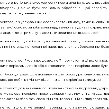
жливо в регіонах з високою сонячною активністю, де ультрафі
лочерепиця може бути спеціально оброблена, щоб запобігти у
оду та пошкодження покрівлі.
ектована з урахуванням особливостей клімату, таких як сильні ві
рівельної основи, запобігаючи піддуванню та відриву покрівельн
аганами, де вітри можуть досягати величезних швидкостей.
стійкість
, що робить її ідеальним вибором для кліматично-скл
іння і не виділяє токсичної пари, що сприяє збереженню безпе
пінь вологостійкості, що дозволяє їй протистояти дії вологи, ірж
ними періодами дощів або снігопадами, коли покрівля може бути 
тійкою до граду, що є актуальним фактором у регіонах з части
ь, що робить її міцним рішенням для покрівлі за таких умов.
ь стійкості до механічних пошкоджень, таких як подряпини, удари
 металева покрівля може зазнавати впливу снігу, льоду, дощ
омагає їй зберігати свою міцність та зовнішній вигляд протягом
є міцність металевої черепиці у кліматично складних регі