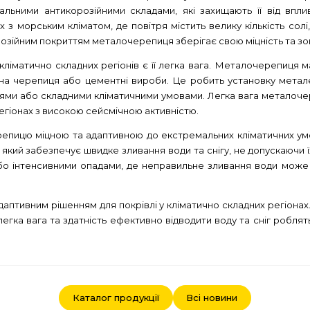
ьними антикорозійними складами, які захищають її від вплив
з морським кліматом, де повітря містить велику кількість со
розійним покриттям металочерепиця зберігає свою міцність та зов
ліматично складних регіонів є її легка вага. Металочерепиця ма
чна черепиця або цементні вироби. Це робить установку метал
цями або складними кліматичними умовами. Легка вага металоче
егіонах з високою сейсмічною активністю.
ицю міцною та адаптивною до екстремальних кліматичних умов,
ь, який забезпечує швидке зливання води та снігу, не допускаючи
 або інтенсивними опадами, де неправильне зливання води мож
птивним рішенням для покрівлі у кліматично складних регіонах. Ї
легка вага та здатність ефективно відводити воду та сніг роблят
Каталог продукції
Всі новини