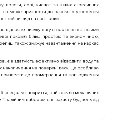
у вологи, солі, кислот та інших агресивних
лі, що може призвести до раннього утворення
нішній вигляд на довгі роки.
є відносно низьку вагу в порівнянні з іншими
евої покрівлі більш простою та економічною,
репиці також знижує навантаження на каркас
 є її здатність ефективно відводити воду та
 їх накопичення на поверхні даху. Це особливо
е призвести до промерзання та пошкодження
ї спеціальні покриття, стійкість до механічних
ь її надійним вибором для захисту будівель від