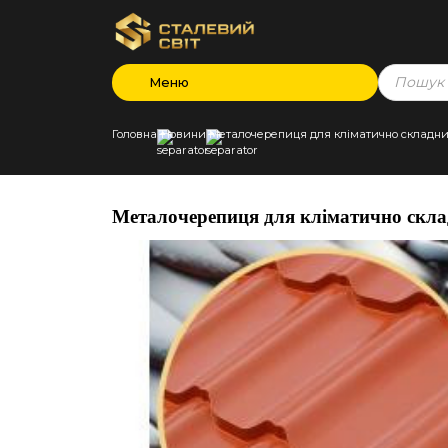
Products
Меню
search
Головна
Новини
Металочерепиця для кліматично складних 
Металочерепиця для кліматично складн