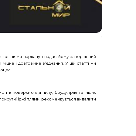
ж секціями паркану і надає йому завершений
іцне і довговічне з’єднання. У цій статті ми
роцес.
іть поверхню від пилу, бруду, іржі та інших
рисутні іржі плями, рекомендується видалити