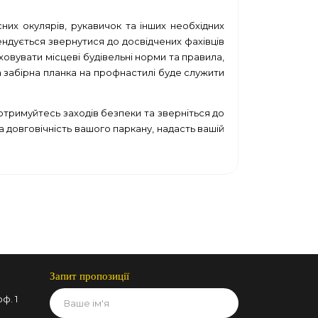
них окулярів, рукавичок та інших необхідних
ендується звернутися до досвідчених фахівців
овувати місцеві будівельні норми та правила,
 забірна планка на профнастилі буде служити
отримуйтесь заходів безпеки та зверніться до
 довговічність вашого паркану, надасть вашій
Запит пропозиції
ф. 1