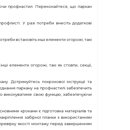
каючи профнастил. Переконайтеся, що паркан
профлисті. У разі потреби внесіть додаткові
треби встановіть інші елементи огорожі, такі
ші елементи огорожі, такі як стовпи, секції,
ну. Дотримуйтесь покрокової інструкції та
’єднання паркану на профнастилі забезпечить
вно виконуватиме свою функцію, забезпечуючи
сновними кроками є підготовка матеріалів та
закріплення забірної планки з використанням
перевірку якості монтажу перед завершенням