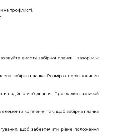
ки на профлисті.
.
ховуйте висоту забірної планки і зазор між
лена забірна планка. Розмір отворів повинен
ти надійність з’єднання. Прокладки зазвичай
ь елементи кріплення так, щоб забірна планка
игування, щоб забезпечити рівне положення