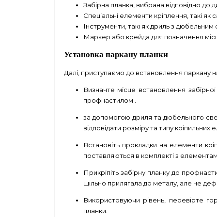
Забірна планка, вибрана відповідно до д
Спеціальні елементи кріплення, такі як 
Інструменти, такі як дриль з дюбельним 
Маркер або крейда для позначення місц
Установка паркану планки
Далі, приступаємо до встановлення паркану н
Визначте місце встановлення забірної
профнастилом .
за допомогою дриля та дюбельного свер
відповідати розміру та типу кріпильних 
Встановіть прокладки на елементи кріп
поставляються в комплекті з елементам
Прикріпіть забірну планку до профнаст
щільно прилягала до металу, але не де
Використовуючи рівень, перевірте го
планки.