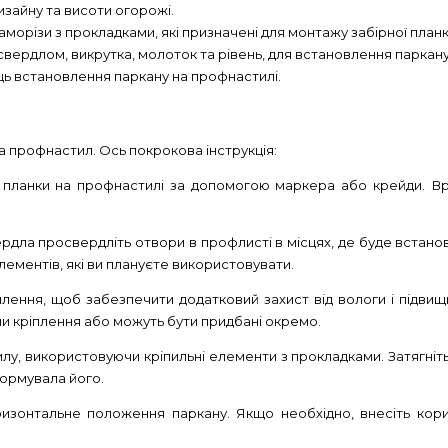
изайну та висоти огорожі.
саморізи з прокладками, які призначені для монтажу забірної план
свердлом, викрутка, молоток та рівень, для встановлення паркану
ь встановлення паркану на профнастилі.
а профнастил. Ось покрокова інструкція:
 планки на профнастилі за допомогою маркера або крейди. Вра
дла просвердліть отвори в профлисті в місцях, де буде встанов
елементів, які ви плануєте використовувати.
лення, щоб забезпечити додатковий захист від вологи і підвищи
и кріплення або можуть бути придбані окремо.
илу, використовуючи кріпильні елементи з прокладками. Затягніт
формувала його.
ризонтальне положення паркану. Якщо необхідно, внесіть кор