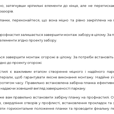
чно, затягнувши кріпильні елементи до кінця, але не перетис
зазорів.
планки, переконайтеся, що вона міцно та рівно закріплена на 
профнастил залишається завершити монтаж забору в цілому. За по
і елементи згідно проекту забору.
я завершити монтаж огорожі в цілому. За потреби встановіть ін
дно до проекту огорожі.
тилі є важливим етапом створення міцного і надійного парка
теріали, щоб гарантувати якісне виконання монтажу. Надійне з
у протягом часу. Правильно встановлена забірна планка ефекти
і надаючи зовнішній вигляд завершеності паркану.
же вам правильно встановити забірну планку на профнастилі. О
я, свердління отворів у профлисті, встановлення прокладок та 
ряти горизонтальне положення планки та проводити фінальну 