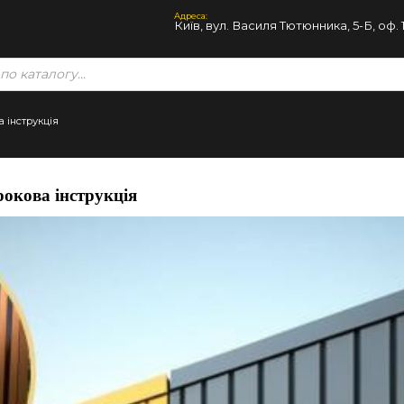
Адреса:
Київ, вул. Василя Тютюнника, 5-Б, оф. 
 інструкція
окова інструкція