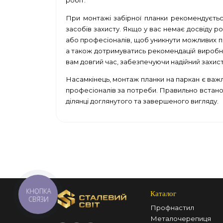
робіт.
При монтажі забірної планки рекомендується
засобів захисту. Якщо у вас немає досвіду р
або професіоналів, щоб уникнути можливих по
а також дотримуватись рекомендацій виробни
вам довгий час, забезпечуючи надійний захист
Насамкінець, монтаж планки на паркан є важл
професіоналів за потреби. Правильно встанов
ділянці доглянутого та завершеного вигляду.
КНОПКА
Каталог
СВЯЗИ
Профнастил
Металочерепиця