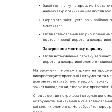
Закріпіть планку на профлисті остато
надійно закріплений і не має люфтів або 
Перевірте якість установки забірної 
коригування.
Після встановлення забірної планки на 
як стовпи, секції, ворота та декоративн
Завершення монтажу паркану
Після встановлення паркану залишаєтьс
ворота та декоративні елементи відпові
На закінчення, монтаж паркану на профнас
використовуйте правильні інструменти та ма
довговічність і стабільність вашого паркан
захист вашої ділянки, створюючи приватність 
Сподіваюся, ця покрокова інструкція допомо
інструментів, визначення місця встановленн
кріпильних елементів. Не забувайте переві