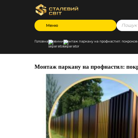
Products
Меню
search
Головна
Новини
Монтаж паркану на профнастил: покрокова
Монтаж паркану на профнастил: покр