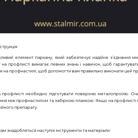
струкція
ливий елемент паркану, який забезпечує надійне з’єднання мі
на профлисті вимагає певних знань і навичок, щоб гарантувати м
ки на профнастилі, щоб допомогти вам правильно виконати цей п
профлисті необхідно підготувати поверхню металопроїлю. Очист
ння між профнастилом та забірною планкою. Якщо на профлисті п
зійного препарату.
ам знадобляться наступні інструменти та матеріали: