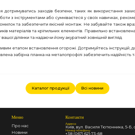
 дотримуватись заходів безпеки, таких як використання захис
оботи з інструментами або сумніваєтеся у своїх навичках, реком
милок та забезпечити якісний монтаж. Не забувайте також врах
ків матеріалів та кріпильних елементів. Правильно встановлена
 вашої ділянки та надаючи йому акуратний зовнішній вигляд.
ивим етапом встановлення огорожі. Дотримуйтесь інструкцій, д
лена забірна планка на металопрофілі забезпечить надійність та
Каталог продукції
Всі новини
Меню
Контакти
Адреса:
Про нас
Київ, вул. Василя Тютюнника, 5-Б, о
Номер телефону:
Новини
+38 (067) 621-73-68