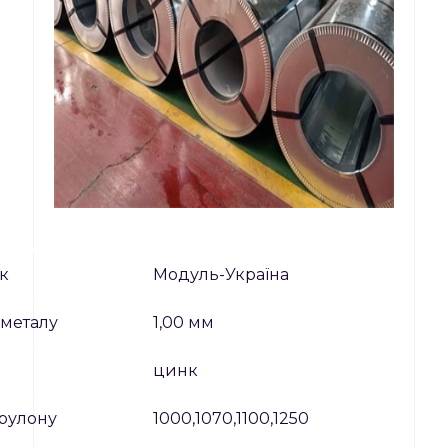
к
Модуль-Україна
металу
1,00 мм
я
цинк
рулону
1000,1070,1100,1250