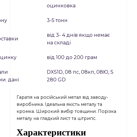
оцинковка
ону
3-5 тонн
від 3- 4 днів якщо немає
оставки
на складі
ь цинку
від 100 до 200 грам
али
DX51D, 08 пс, 08кп, 08Ю, S
ми. дані
280 GD
Гаратія на російський метал від заводу-
виробника. Ідеальна якість металу та
кромка. Широкий вибір товщини. Порізка
металу на гладкий лист та штрипс.
Характеристики