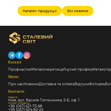
Каталог продукції
Всі новини
Каталог
Профнастил
Металочерепиця
Гнутий профіль
Металопр
Меню
Про нас
Новини
Доставка та оплата
Відгуки
Фотоальбо
Контакти
Адреса:
Київ, вул. Василя Тютюнника, 5-Б, оф. 1
Номер телефону:
+38 (067) 621-73-68
+38 (067) 504-82-24