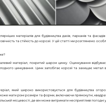
рніших матеріалів для будівництва дахів, парканів та фасадів
вговічність та стійкість до корозії. У цій статті ми розглянемо ос
ке?
алевий матеріал, покритий шаром цинку. Оцинкування відбува
одного цинкування. Цинк запобігає корозії та захищає метал в
ріал, який широко використовується для будівництва огоро
Він може мати різні розміри та форми, включаючи прямокутні, квадр
ільській місцевості, де він може витримати несприятливі погодні 