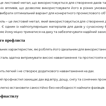
 листовий метал, що використовується для створення дахів та с
нішніх впливів, що дозволяє використовувати його в різних умо
є вибрати оптимальний варіант для конкретного промислового об’
 – це листовий метал, який використовується для створення дахі
 Є одним із найпопулярніших матеріалів для дахів у сучасному б
є йому міцно триматися на даху та забезпечувати надійний захист
ого профлиста
них характеристик, які роблять його ідеальним для використання 
а сталь здатна витримувати високі навантаження та протистояти 
ть легкий і не створює додаткового навантаження на дах.
ий профнастил захищає дах від вітру, дощу, снігу та сонячних пром
легко встановити самостійно без необхідності наймати фахівців.
офнастилу