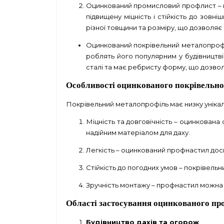
Оцинкований промисловий профлист – це
підвищену міцність і стійкість до зов
різної товщини та розміру, що дозволя
Оцинкований покрівельний металопрофіль
роблять його популярним у будівництві.
сталі та має ребристу форму, що дозволя
Особливості оцинкованого покрівельн
Покрівельний металопрофіль має низку унікаль
Міцність та довговічність – оцинкован
надійним матеріалом для даху.
Легкість – оцинкований профнастил доси
Стійкість до погодних умов – покрівельн
Зручність монтажу – профнастил можна 
Області застосування оцинкованого пр
Будівництво дахів та огорож