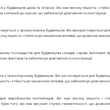
 будівництві дахів та огорож. Він має високу міцність і стійкі
 і не схильний до корозії, що забезпечує довговічність конструкції.
вується у промисловому будівництві. Він використовується для б
ку міцність і стійкість до механічних впливів, що дозволяє вико
кому господарстві для будівництва складів, сараїв, житлових пр
них факторів та забезпечує довговічність конструкцій.
 транспортному будівництві. Він застосовується для будівницт
сть і стійкість до механічних впливів, що забезпечує довговічніс
я виробництва контейнерів. Він має високу міцність і сті
 Крім того, він має високий ступінь герметичності, що дозвол