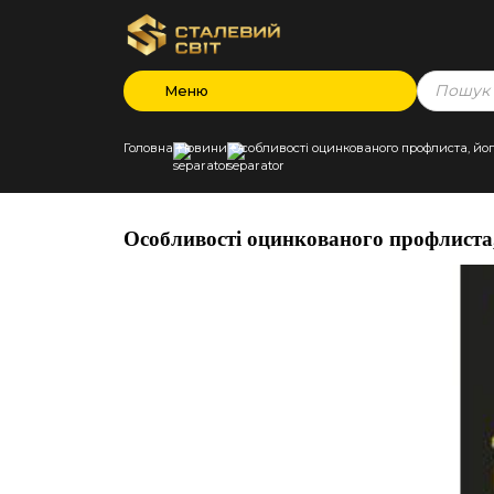
Products
Меню
search
Головна
Новини
Особливості оцинкованого профлиста, йо
Особливості оцинкованого профлиста,