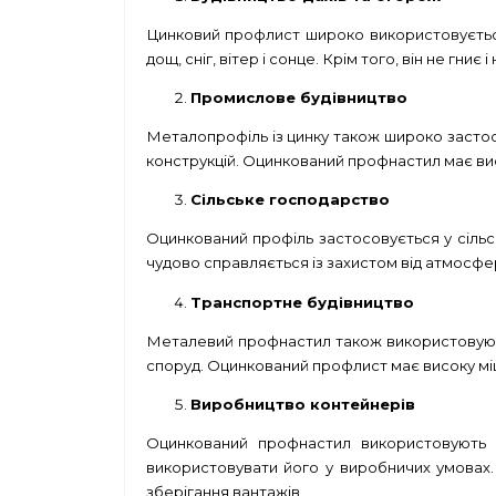
Цинковий профлист широко використовується у
дощ, сніг, вітер і сонце. Крім того, він не гниє
Промислове будівництво
Металопрофіль із цинку також широко застосо
конструкцій. Оцинкований профнастил має висо
Сільське господарство
Оцинкований профіль застосовується у сільсь
чудово справляється із захистом від атмосфер
Транспортне будівництво
Металевий профнастил також використовують у
споруд. Оцинкований профлист має високу міцні
Виробництво контейнерів
Оцинкований профнастил використовують дл
використовувати його у виробничих умовах.
зберігання вантажів.