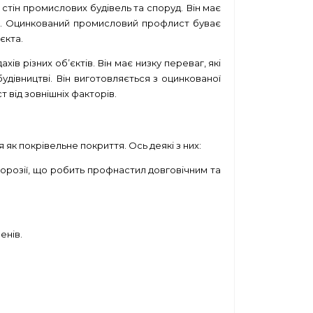
тін промислових будівель та споруд. Він має
вах. Оцинкований промисловий профлист буває
єкта.
в різних об’єктів. Він має низку переваг, які
удівництві. Він виготовляється з оцинкованої
 від зовнішніх факторів.
як покрівельне покриття. Ось деякі з них:
корозії, що робить профнастил довговічним та
енів.