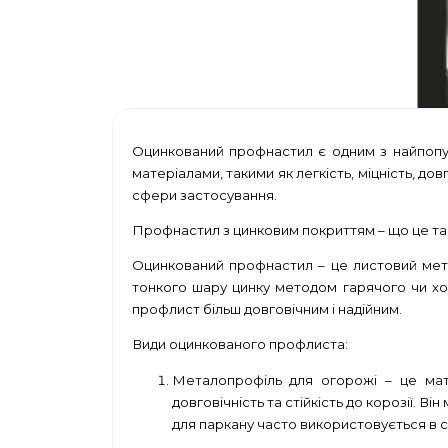
Оцинкований профнастил є одним з найпопуля
матеріалами, такими як легкість, міцність, до
сфери застосування.
Профнастил з цинковим покриттям – що це та
Оцинкований профнастил
– це листовий мет
тонкого шару цинку методом гарячого чи хол
профлист більш довговічним і надійним.
Види оцинкованого профлиста:
Металопрофіль для огорожі – це мате
довговічність та стійкість до корозії. 
для паркану часто використовується в с