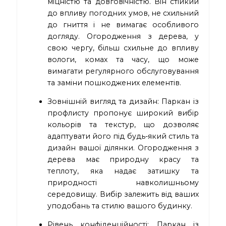
міцністю та довговічністю. Він стійкий
до впливу погодних умов, не схильний
до гниття і не вимагає особливого
догляду. Огородження з дерева, у
свою чергу, більш схильне до впливу
вологи, комах та часу, що може
вимагати регулярного обслуговування
та заміни пошкоджених елементів.
Зовнішній вигляд та дизайн: Паркан із
профлисту пропонує широкий вибір
кольорів та текстур, що дозволяє
адаптувати його під будь-який стиль та
дизайн вашої ділянки. Огородження з
дерева має природну красу та
теплоту, яка надає затишку та
природності навколишньому
середовищу. Вибір залежить від ваших
уподобань та стилю вашого будинку.
Рівень конфіденційності: Паркан із