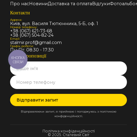
Про нас
Новини
Доставка та оплата
Відгуки
Фотоальбо
Контакти
Адреса:
Київ, вул. Василя Тютюнника, 5-Б, оф. 1
Номер телефону:
+38 (067) 621-73-68
+38 (067) 504-82-24
Email:
stalmir.prof@gmail.com
Графік роботи:
Пн-Пт: 08:30 - 17:30
Запит пропозиції
КНОПКА
СВЯЗИ
Відправляючи запит, я приймаю і погоджуюсь з політикою
конфіденційності.
Політика конфіденційності
© 2025. Сталевий Світ