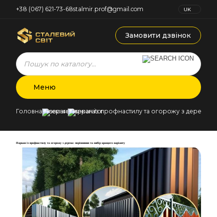
+38 (067) 621-73-68
stalmir.prof@gmail.com
UK
RU
Замовити дзвінок
Products
search
Меню
Головна
Новини
Паркан із профнастилу та огорожу з дерева: п
Паркан із профнастилу та огорожу з дерева: порівняння та вибір кращого варіанту