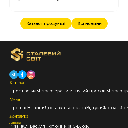
Каталог продукції
Всі новини
Каталог
Профнастил
Металочерепиця
Гнутий профіль
Металопр
Меню
Про нас
Новини
Доставка та оплата
Відгуки
Фотоальбо
Контакти
Адреса:
Київ, вул. Василя Тютюнника, 5-Б, оф. 1