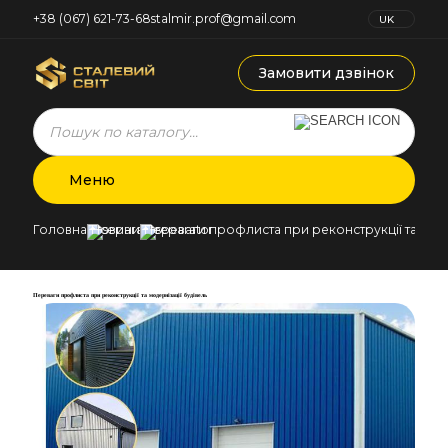
+38 (067) 621-73-68
stalmir.prof@gmail.com
UK
RU
Замовити дзвінок
Products
search
Меню
Головна
Новини
Переваги профлиста при реконструкції та моде
Переваги профлиста при реконструкції та модернізації будівель