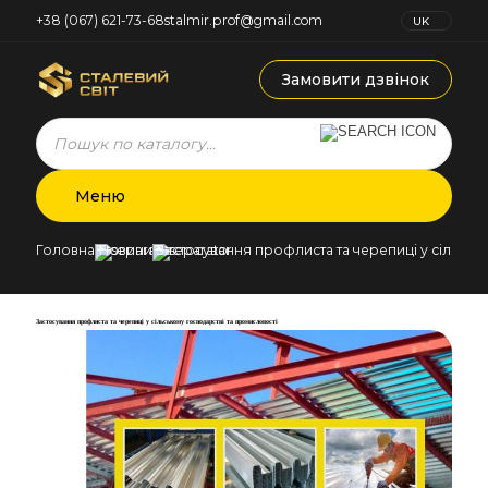
+38 (067) 621-73-68
stalmir.prof@gmail.com
UK
RU
Замовити дзвінок
Products
search
Меню
Головна
Новини
Застосування профлиста та черепиці у сільськ
Застосування профлиста та черепиці у сільському господарстві та промисловості