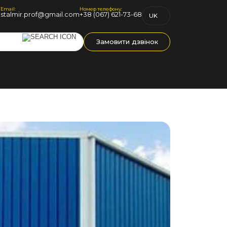
Email:
Номер телефону:
1
stalmir.prof@gmail.com
+38 (067) 621-73-68
UK
RU
Замовити дзвінок