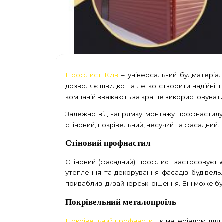
Профлист Київ
– універсальний будматеріал
дозволяє швидко та легко створити надійні 
компаній вважають за краще використовувати
Залежно від напрямку монтажу профнастилу (
стіновий, покрівельний, несучий та фасадний.
Стіновий профнастил
Стіновий (фасадний) профлист застосовуєть
утеплення та декорування фасадів будівель
привабливі дизайнерські рішення. Він може бу
Покрівельний металопроїль
Покрівельний профнастил
є матеріалом для 