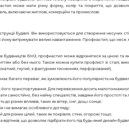
настил може мати різну форму, колір та покриття, що дозволя
вель, включаючи житлові, комерційні та промислові.
рукції будівлі. Він використовується для створення несучих ст
ляє йому витримувати великі навантаження. Профнастил, що несе,
 в будівництві БМЗ, профнастил може відрізнятися за ціною та 
риттям або без нього. Також можна купити профлист зі сталі, ви
(прокатний, гнутий, з фактурним тисненням, перфорований).
має багато переваг, які зумовлюють його популярність на будіве
 його транспортування. Для перевезення досить малотоннажног
самостійно, без найму спеціалістів, завдяки його простоті та л
 до різних впливів, таких як вітер, сніг, дощ і сонце;
 і не вимагає особливого догляду;
я різних цілей, таких як покрівля, стіни, огорожі тощо;
відтінків, що дозволяє підібрати його під будь-який дизайн будівл