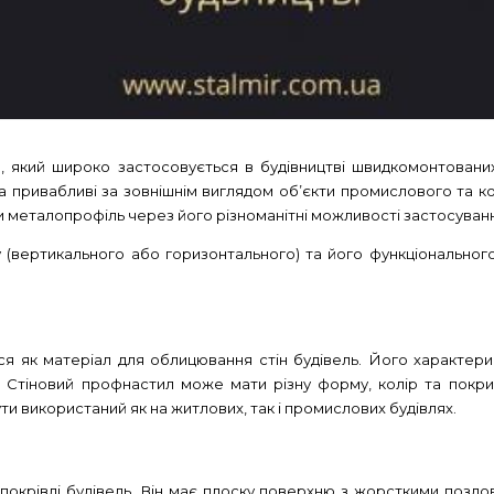
, який широко застосовується в будівництві швидкомонтовани
та привабливі за зовнішнім виглядом об’єкти промислового та к
 металопрофіль через його різноманітні можливості застосуванн
вертикального або горизонтального) та його функціонального 
ся як матеріал для облицювання стін будівель. Його характер
. Стіновий профнастил може мати різну форму, колір та покри
ти використаний як на житлових, так і промислових будівлях.
покрівлі будівель. Він має плоску поверхню з жорсткими поздов