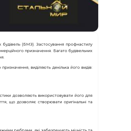
х будівель (БМЗ). Застосування профнастилу
омерційного призначення. Багато будівельних
я.
призначення, виділяють декілька його видів:
истики дозволяють використовувати його для
ття, що дозволяє створювати оригінальні та
жніми ребрами, які забезпечують міцність та