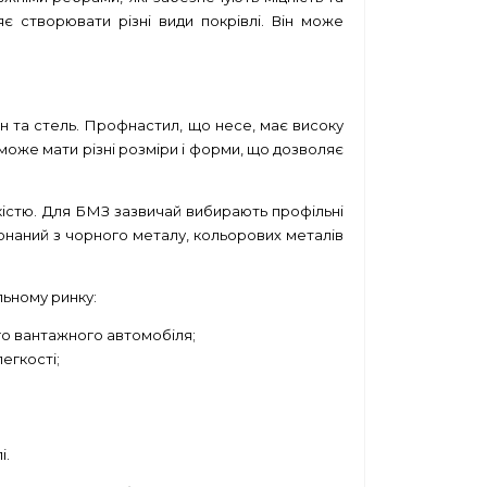
є створювати різні види покрівлі. Він може
ін та стель. Профнастил, що несе, має високу
 може мати різні розміри і форми, що дозволяє
якістю. Для БМЗ зазвичай вибирають профільні
конаний з чорного металу, кольорових металів
льному ринку:
о вантажного автомобіля;
егкості;
і.