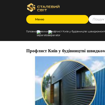
Products
Меню
search
Головна
Новини
Профлист Київ у будівництві швидкомонт
Профлист Київ у будівництві швидком