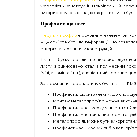
жорсткість конструкції. Покрівельний проф
використовуватися на дахах різних типів буді
Профлист, що несе
Несучий профіль
є основним елементом конст
міцність і стійкість до деформації, що дозво
створювати різні типи конструкцій.
Як і інші будматеріали, що використовуються
листи із оцинкованої сталі з полімерним пок
(міді, алюмінію і т.д.), спеціальний профлист 
Застосування профнастилу у будівництві БМЗ 
Профнастил досить легкий, що спрощує
Монтаж металопрофілю можна виконувати 
Профнастил має високу міцність і стійкість
Профнастил має тривалий термін служби
Металопрофіль може бути використаний дл
Профлист має широкий вибір кольорів та 