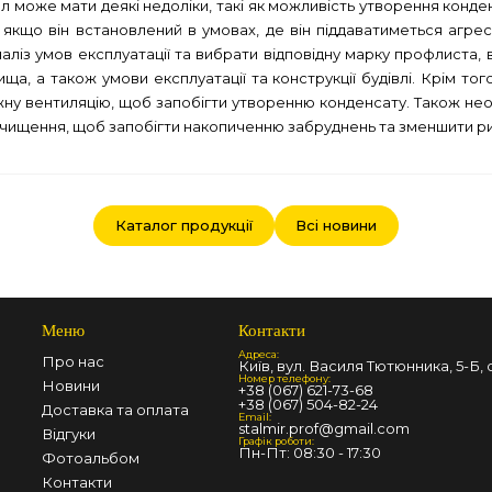
 може мати деякі недоліки, такі як можливість утворення конден
ї, якщо він встановлений в умовах, де він піддаватиметься аг
із умов експлуатації та вибрати відповідну марку профлиста, в
а, а також умови експлуатації та конструкції будівлі. Крім то
жну вентиляцію, щоб запобігти утворенню конденсату. Також нео
чищення, щоб запобігти накопиченню забруднень та зменшити риз
Каталог продукції
Всі новини
Меню
Контакти
Адреса:
Про нас
Київ, вул. Василя Тютюнника, 5-Б, о
Номер телефону:
Новини
+38 (067) 621-73-68
+38 (067) 504-82-24
Доставка та оплата
Email:
stalmir.prof@gmail.com
Відгуки
Графік роботи:
Пн-Пт: 08:30 - 17:30
Фотоальбом
Контакти