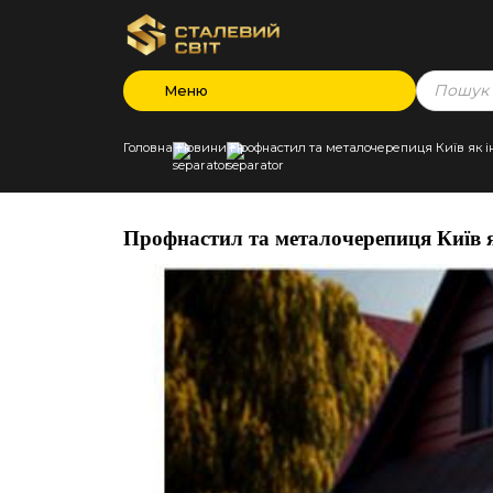
Products
Меню
search
Головна
Новини
Профнастил та металочерепиця Київ як інве
Профнастил та металочерепиця Київ як 