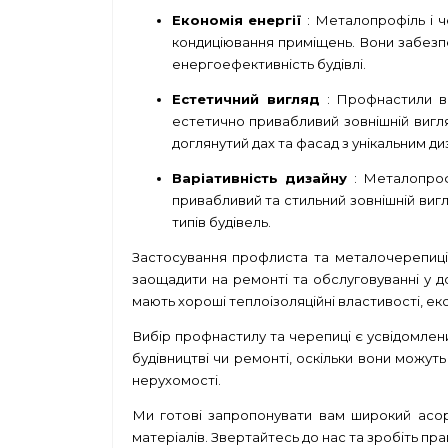
Економія енергії
: Металопрофіль і ч
кондиціювання приміщень. Вони забезпе
енергоефективність будівлі.
Естетичний вигляд
: Профнастили 
естетично привабливий зовнішній вигляд
доглянутий дах та фасад з унікальним ди
Варіативність дизайну
: Металопроф
привабливий та стильний зовнішній вигля
типів будівель.
Застосування профлиста та металочерепиці дл
заощадити на ремонті та обслуговуванні у дов
мають хороші теплоізоляційні властивості, ек
Вибір профнастилу та черепиці є усвідомлени
будівництві чи ремонті, оскільки вони можут
нерухомості.
Ми готові запропонувати вам широкий асор
матеріалів. Звертайтесь до нас та зробіть прав