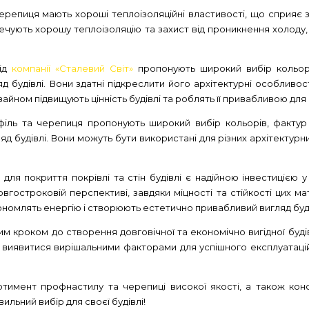
ерепиця мають хороші теплоізоляційні властивості, що сприяє
чують хорошу теплоізоляцію та захист від проникнення холоду,
від
компанії «Сталевий Світ»
пропонують широкий вибір кольорі
 будівлі. Вони здатні підкреслити його архітектурні особливост
зайном підвищують цінність будівлі та роблять її привабливою для
іль та черепиця пропонують широкий вибір кольорів, фактур
д будівлі. Вони можуть бути використані для різних архітектурних
я покриття покрівлі та стін будівлі є надійною інвестицією у 
гостроковій перспективі, завдяки міцності та стійкості цих мат
ономлять енергію і створюють естетично привабливий вигляд буді
м кроком до створення довговічної та економічно вигідної буд
ь виявитися вирішальними факторами для успішного експлуатаці
тимент профнастилу та черепиці високої якості, а також кон
ильний вибір для своєї будівлі!