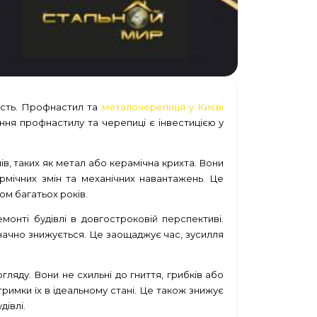
йкість. Профнастил та
металочерепиця у Києві
ння профнастилу та черепиці є інвестицією у
ів, таких як метал або керамічна крихта. Вони
рмічних змін та механічних навантажень. Це
ом багатьох років.
онті будівлі в довгостроковій перспективі.
 значно знижується. Це заощаджує час, зусилля
ляду. Вони не схильні до гниття, грибків або
тримки їх в ідеальному стані. Це також знижує
івлі.