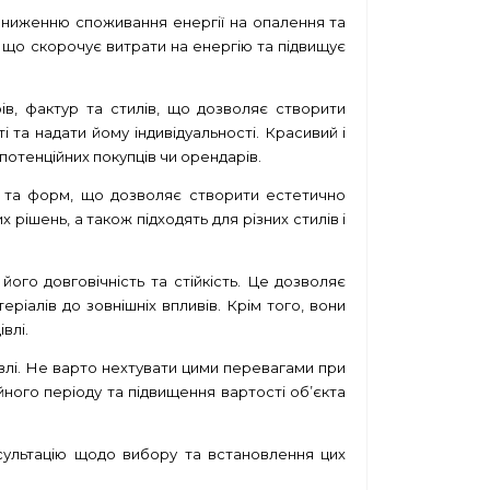
 зниженню споживання енергії на опалення та
 що скорочує витрати на енергію та підвищує
в, фактур та стилів, що дозволяє створити
і та надати йому індивідуальності. Красивий і
 потенційних покупців чи орендарів.
 та форм, що дозволяє створити естетично
 рішень, а також підходять для різних стилів і
його довговічність та стійкість. Це дозволяє
еріалів до зовнішніх впливів. Крім того, вони
влі.
івлі. Не варто нехтувати цими перевагами при
йного періоду та підвищення вартості об’єкта
сультацію щодо вибору та встановлення цих