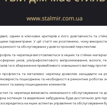
дівлі, одним із ключових критеріїв є його довговічність та сті
 цими параметрами. У цій статті ми розглянемо, чому використа
на ремонті та обслуговуванні у довгостроковій перспективі.
офіль та черепиця виготовляються із міцних та стійких матеріал
осферних умов, ультрафіолетового випромінювання, вологи, те
алів та їх збереження привабливого зовнішнього вигляду протяг
 профлиста та металевої черепиці дозволяє заощадити на рем
ті, ймовірність пошкоджень та необхідності в ремонтних роботах
 ремонт та заміну пошкоджених елементів.
тил та черепиця вимагають мінімального обслуговування та дог
ярна інспекція та видалення забруднень буде достатньою для під
зосередитись на інших аспектах управління та обслуговування буд