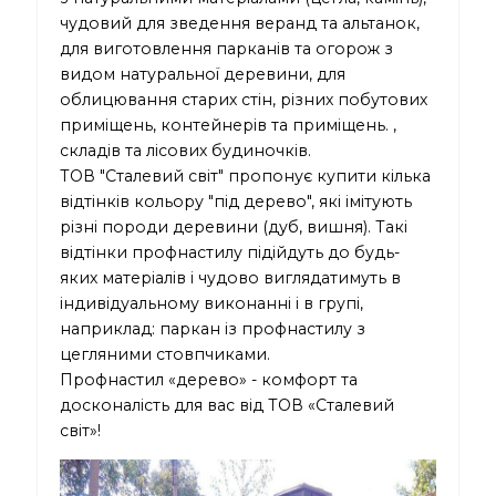
чудовий для зведення веранд та альтанок,
для виготовлення парканів та огорож з
видом натуральної деревини, для
облицювання старих стін, різних побутових
приміщень, контейнерів та приміщень. ,
складів та лісових будиночків.
ТОВ "Сталевий світ" пропонує купити кілька
відтінків кольору "під дерево", які імітують
різні породи деревини (дуб, вишня). Такі
відтінки профнастилу підійдуть до будь-
яких матеріалів і чудово виглядатимуть в
індивідуальному виконанні і в групі,
наприклад: паркан із профнастилу з
цегляними стовпчиками.
Профнастил «дерево» - комфорт та
досконалість для вас від ТОВ «Сталевий
світ»!