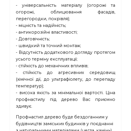
- універсальність матеріалу (огорожі та
огорожі, облицювання фасадів,
перегородки, покрівля);
- міцність та надійність;
- антикорозійні властивості;
- Довговічність;
- швидкий та точний монтаж;
- Відсутність додаткового догляду протягом
усього терміну експлуатації;
- стійкість до механічних впливів;
- стійкість до агресивних середовищ
(хімічної дії, до ультрафіолету, до перепаду
температур);
- висока якість за мінімальної вартості. Ціна
профнастилу під дерево Вас приємно
здивує.
Профнастил дерево
буде бездоганним у
будівництві заміських будинків у поєднанні
з натуральними матеріалами (цегла, камінь),