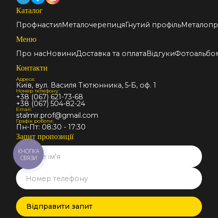
Каталог
Профнастил
Металочерепиця
Гнутий профіль
Металопр
Меню
Про нас
Новини
Доставка та оплата
Відгуки
Фотоальбо
Контакти
Адреса:
Київ, вул. Василя Тютюнника, 5-Б, оф. 1
Номер телефону:
+38 (067) 621-73-68
+38 (067) 504-82-24
Email:
stalmir.prof@gmail.com
Графік роботи:
Пн-Пт: 08:30 - 17:30
Запит пропозиції
КНОПКА
СВЯЗИ