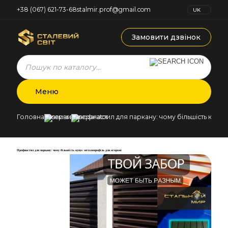
+38 (067) 621-73-68
stalmir.prof@gmail.com
UK
RU
Замовити дзвінок
Products
search
Меню
Головна
Новини
Профнастил для паркану: чому більшість купу
Профнастил для паркану: чому більшість купує металопрофіль для огорожі