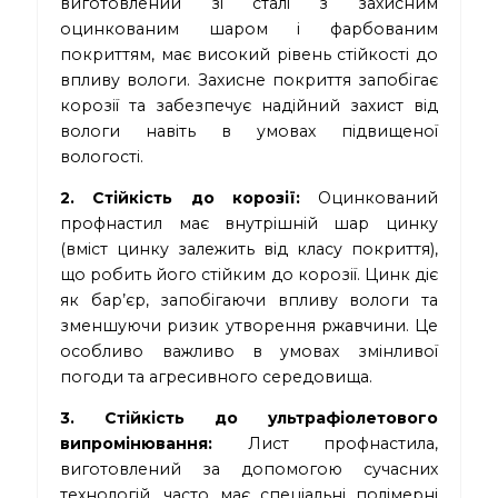
виготовлений зі сталі з захисним
оцинкованим шаром і фарбованим
покриттям, має високий рівень стійкості до
впливу вологи. Захисне покриття запобігає
корозії та забезпечує надійний захист від
вологи навіть в умовах підвищеної
вологості.
2. Стійкість до корозії:
Оцинкований
профнастил має внутрішній шар цинку
(вміст цинку залежить від класу покриття),
що робить його стійким до корозії. Цинк діє
як бар’єр, запобігаючи впливу вологи та
зменшуючи ризик утворення ржавчини. Це
особливо важливо в умовах змінливої
погоди та агресивного середовища.
3. Стійкість до ультрафіолетового
випромінювання:
Лист профнастила,
виготовлений за допомогою сучасних
технологій, часто має спеціальні полімерні