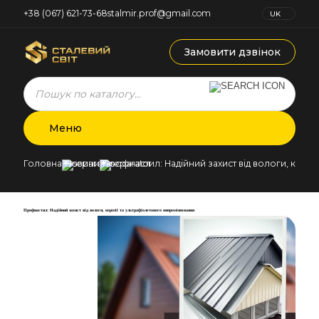
+38 (067) 621-73-68
stalmir.prof@gmail.com
UK
RU
Замовити дзвінок
Products
search
Меню
Головна
Новини
Профнастил: Надійний захист від вологи, коро
Профнастил: Надійний захист від вологи, корозії та ультрафіолетового випромінювання