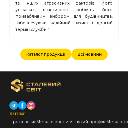
та інших агресивних факторів. Його
унікальні властивості роблять його
привабливим вибором для будівництва,
забезпечуючи надійний захист і довгий
термін служби.”
Каталог продукції
Всі новини
Каталог
Профнастил
Металочерепиця
Гнутий профіль
Металопр