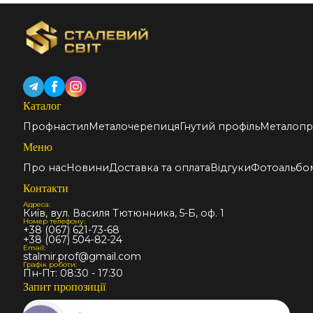
Каталог
Профнастил
Металочерепиця
Гнутий профіль
Металопр
Меню
Про нас
Новини
Доставка та оплата
Відгуки
Фотоальбо
Контакти
Адреса:
Київ, вул. Василя Тютюнника, 5-Б, оф. 1
Номер телефону:
+38 (067) 621-73-68
+38 (067) 504-82-24
Email:
stalmir.prof@gmail.com
Графік роботи:
Пн-Пт: 08:30 - 17:30
Запит пропозиції