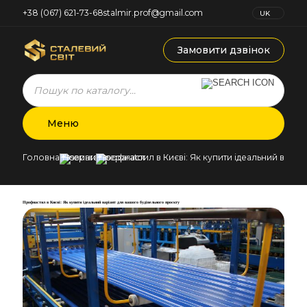
+38 (067) 621-73-68
stalmir.prof@gmail.com
UK
RU
Замовити дзвінок
Products
search
Меню
Головна
Новини
Профнастил в Києві: Як купити ідеальний варіа
Профнастил в Києві: Як купити ідеальний варіант для вашого будівельного проєкту