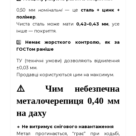
0,50 мм
номінальні
— це
сталь + цинк +
полімер
.
Чиста сталь може мати
0,42–0,43 мм
, усе
інше — покриття.
3️⃣
Немає жорсткого контролю, як за
ГОСТом раніше
ТУ (технічні умови) дозволяють відхилення
±0,03 мм.
Продавці користуються цим на максимум.
⚠️ Чим небезпечна
металочерепиця 0,40 мм
на даху
🔸
Не витримує снігового навантаження
Метал прогинається, “грає” при ходьбі,