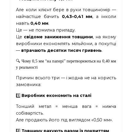
Але коли клієнт бере в руки товщиномір —
найчастіше бачить
0,43–0,41 мм
, а інколи
навіть
0,40 мм
.
Це — не помилка приладу.
Це
свідоме заниження товщини
, на якому
виробники економлять мільйони, а покупці
—
втрачають десятки тисяч гривень
.
🔍 Чому 0,5 мм “на папері” перетворюються на 0,40 мм
у реальності
Причин всього три — і жодна не на користь
замовника:
1️⃣
Виробник економить на сталі
Тонший метал = менша вага = нижча
собівартість.
Але продають його під виглядом «0,50 мм».
2️⃣
Товщину рахують разом із покриттям