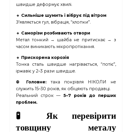
швидше деформує хвилі.
🔸
Сильніше шумить і вібрує під вітром
З’являється гул, вібрація, “хлопки”.
🔸
Саморізи розбивають отвори
Метал тонкий → шайба не притискає → з
часом виникають мікропротікання.
🔸
Прискорена корозія
Тонка сталь швидше нагрівається, “потіє”,
іржавіє у 2–3 рази швидше.
⛔
Головне:
така покрівля НІКОЛИ не
служить 15–30 років, як обіцяють продавці.
Реальний строк —
5–7 років до перших
проблем.
🧪 Як перевірити
товщину металу