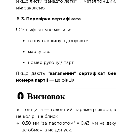
Якщо листи “занадто легкі” → метал тонший,
ніж заявлено.
📄 3. Перевірка сертифіката
❗ Сертифікат має містити:
точну товщину з допуском
марку сталі
номер рулону / партії
Якщо дають
“загальний” сертифікат без
номера партії
— це фікція.
🧲 Висновок
🔹 Товщина — головний параметр якості, а
не колір і не блиск.
🔹 0,50 мм “за паспортом” = 0,43 мм на даху
— це обман, а не допуск.