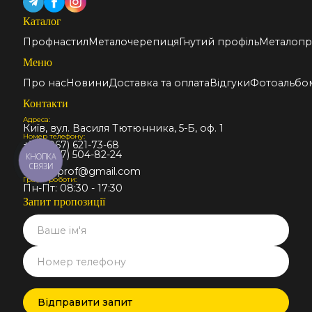
Каталог
Профнастил
Металочерепиця
Гнутий профіль
Металопр
Меню
Про нас
Новини
Доставка та оплата
Відгуки
Фотоальбо
Контакти
Адреса:
Київ, вул. Василя Тютюнника, 5-Б, оф. 1
Номер телефону:
+38 (067) 621-73-68
+38 (067) 504-82-24
КНОПКА
Email:
СВЯЗИ
stalmir.prof@gmail.com
Графік роботи:
Пн-Пт: 08:30 - 17:30
Запит пропозиції