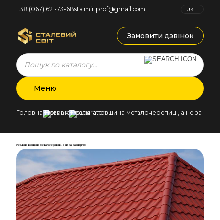
+38 (067) 621-73-68
stalmir.prof@gmail.com
UK
RU
Замовити дзвінок
Products
search
Меню
Головна
Новини
Реальна товщина металочерепиці, а не за пас
Реальна товщина металочерепиці, а не за паспортом