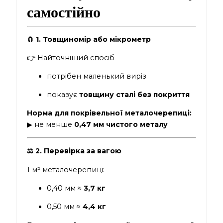
самостійно
🧲
1. Товщиномір або мікрометр
👉 Найточніший спосіб
потрібен маленький виріз
показує
товщину сталі без покриття
Норма для покрівельної металочерепиці:
▶ не менше
0,47 мм чистого металу
⚖️ 2. Перевірка за вагою
1 м² металочерепиці:
0,40 мм ≈
3,7 кг
0,50 мм ≈
4,4 кг