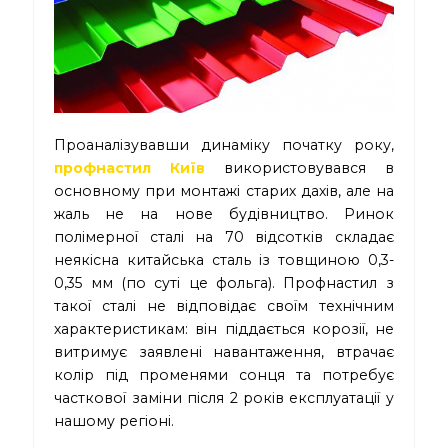
Проаналізувавши динаміку початку року,
профнастил Київ
використовувався в
основному при монтажі старих дахів, але на
жаль не на нове будівництво. Ринок
полімерної сталі на 70 відсотків складає
неякісна китайська сталь із товщиною 0,3-
0,35 мм (по суті це фольга). Профнастил з
такої сталі не відповідає своїм технічним
характеристикам: він піддається корозії, не
витримує заявлені навантаження, втрачає
колір під променями сонця та потребує
часткової заміни після 2 років експлуатації у
нашому регіоні.