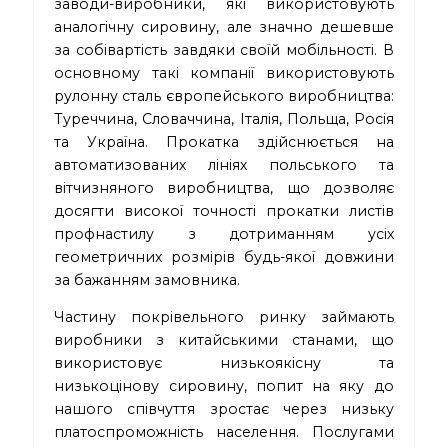
заводи-виробники, які використовують
аналогічну сировину, але значно дешевше
за собівартість завдяки своїй мобільності. В
основному такі компанії використовують
рулонну сталь європейського виробництва:
Туреччина, Словаччина, Італія, Польща, Росія
та Україна. Прокатка здійснюється на
автоматизованих лініях польського та
вітчизняного виробництва, що дозволяє
досягти високої точності прокатки листів
профнастилу з дотриманням усіх
геометричних розмірів будь-якої довжини
за бажанням замовника.
Частину покрівельного ринку займають
виробники з китайськими станами, що
використовує низькоякісну та
низькоцінову сировину, попит на яку до
нашого співчуття зростає через низьку
платоспроможність населення. Послугами