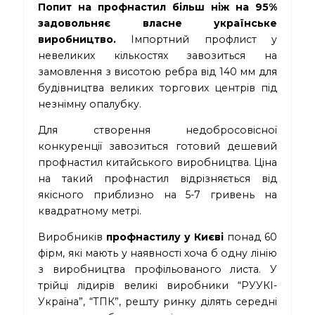
Попит на профнастил більш ніж на 95%
задовольняє власне українське
виробництво.
Імпортний профлист у
невеликих кількостях завозиться на
замовлення з висотою ребра від 140 мм для
будівництва великих торгових центрів під
незнімну опалубку.
Для створення недобросовісної
конкуренції завозиться готовий дешевий
профнастил китайського виробництва. Ціна
на такий профнастил відрізняється від
якісного приблизно на 5-7 гривень на
квадратному метрі.
Виробників
профнастилу у Києві
понад 60
фірм, які мають у наявності хоча б одну лінію
з виробництва профільованого листа. У
трійці лідирів великі виробники “РУУКІ-
Україна”, “ТПК”, решту ринку ділять середні