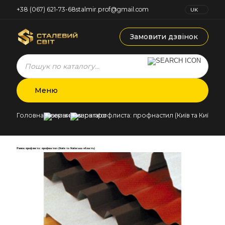
+38 (067) 621-73-68
stalmir.prof@gmail.com
UK
RU
Замовити дзвінок
Products
search
Меню
Головна
Новини
Ринок профлиста: профнастил (Київ та Київська
Ринок профлиста: профнастил (Київ та Київська область)