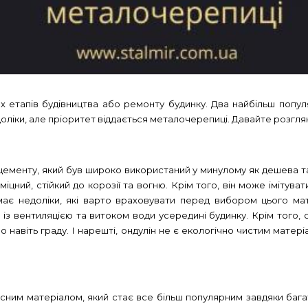
х етапів будівництва або ремонту будинку. Два найбільш популя
оліки, але пріоритет віддається металочерепиці. Давайте розгля
цементу, який був широко використаний у минулому як дешева та
міцний, стійкий до корозії та вогню. Крім того, він може імітуват
має недоліки, які варто враховувати перед вибором цього мат
з вентиляцією та витоком води усередині будинку. Крім того,
бо навіть граду. І нарешті, ондулін не є екологічно чистим матер
часним матеріалом, який стає все більш популярним завдяки ба