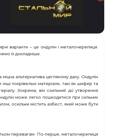
рні варіанти – це ондулін і металочерепиця.
немо їх докладніше.
 міцна альтернатива цегляному даху. Ондулін
и інші покрівельні матеріали, такі як шифер та
еріалу. Зокрема, він схильний до утворення
 ондулін може легко пошкодитися при сильних
іалом, оскільки містить азбест, який може бути
гатьом перевагам. По-перше, металочерепиця