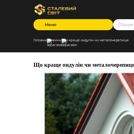
Products
Меню
search
Головна
Новини
Що краще ондулін чи металочерепиця
Що краще ондулін чи металочерепиц