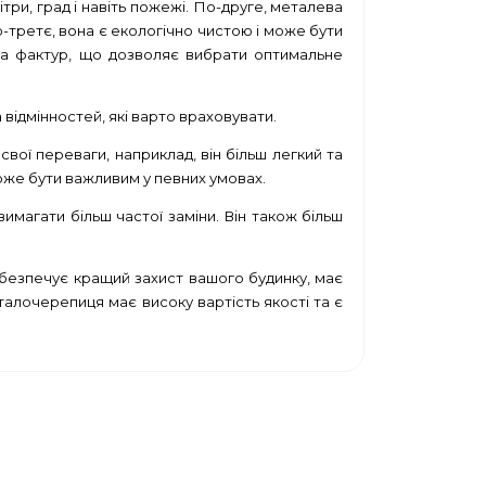
ітри, град і навіть пожежі. По-друге, металева
-третє, вона є екологічно чистою і може бути
та фактур, що дозволяє вибрати оптимальне
відмінностей, які варто враховувати.
вої переваги, наприклад, він більш легкий та
оже бути важливим у певних умовах.
имагати більш частої заміни. Він також більш
абезпечує кращий захист вашого будинку, має
талочерепиця має високу вартість якості та є