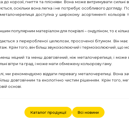
а до корозії, гниття та плісняви. Вона може витримувати сильні в
ться, оскільки вона легка і не потребує особливого догляду. По
 металочерепиця доступна у широкому асортименті кольорів 
им популярним матеріалом для покрівлі – ондуліном, то є кілька 
дається з переробленої целюлози, просоченої бітумом. Він має с
аж. Крім того, він більш звукоізолюючий і термоізолюючий, що м
н менш міцний та менш довговічний, ніж металочерепиця, і може в
льні вітри та град, і може мати обмежену кольорову гаму.
влі, ми рекомендуємо віддати перевагу металочерепиці. Вона з
більш довговічним та екологічно чистим рішенням. Крім того, ме
вій основі.
Каталог продукції
Всі новини