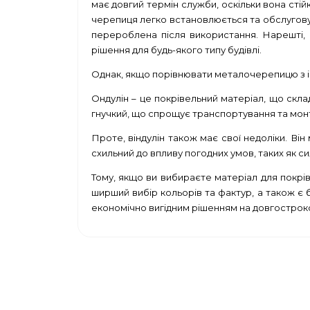
має довгий термін служби, оскільки вона стійк
черепиця легко встановлюється та обслуговує
перероблена після використання. Нарешті,
рішення для будь-якого типу будівлі.
Однак, якщо порівнювати металочерепицю з інш
Ондулін – це покрівельний матеріал, що скла
гнучкий, що спрощує транспортування та монт
Проте, віндулін також має свої недоліки. Ві
схильний до впливу погодних умов, таких як си
Тому, якщо ви вибираєте матеріал для покрі
ширший вибір кольорів та фактур, а також є 
економічно вигідним рішенням на довгостроко