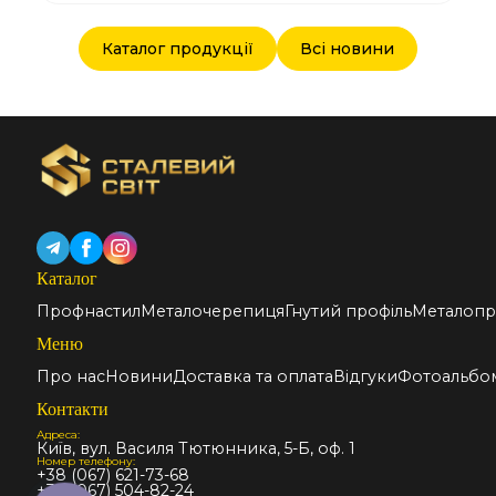
Каталог продукції
Всі новини
Каталог
Профнастил
Металочерепиця
Гнутий профіль
Металопр
Меню
Про нас
Новини
Доставка та оплата
Відгуки
Фотоальбо
Контакти
Адреса:
Київ, вул. Василя Тютюнника, 5-Б, оф. 1
Номер телефону:
+38 (067) 621-73-68
+38 (067) 504-82-24