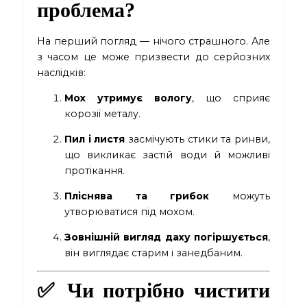
проблема?
На перший погляд — нічого страшного. Але
з часом це може призвести до серйозних
наслідків:
Мох утримує вологу
, що сприяє
корозії металу.
Пил і листя
засмічують стики та ринви,
що викликає застій води й можливі
протікання.
Пліснява та грибок
можуть
утворюватися під мохом.
Зовнішній вигляд даху погіршується
,
він виглядає старим і занедбаним.
✅ Чи потрібно чистити