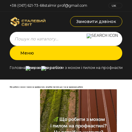
+38 (067) 621-73-68
stalmir.prof@gmail.com
UK
RU
Замовити дзвінок
Products
search
Меню
Головна
Новини
Що робити з мохом і пилом на профнастилі, по
Що робити з мохом і пилом на профнастилі, потрібно чистити дах і як це правильно робити