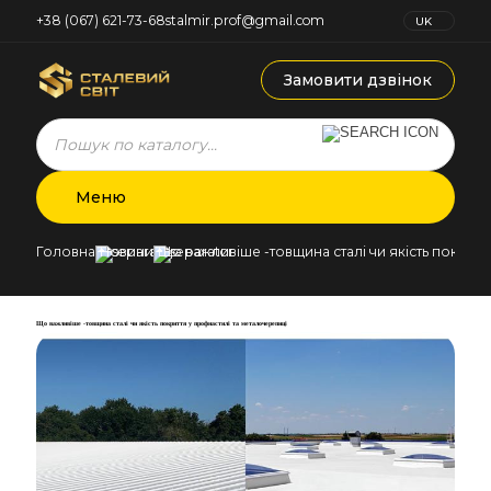
+38 (067) 621-73-68
stalmir.prof@gmail.com
UK
RU
Замовити дзвінок
Products
search
Меню
Головна
Новини
Що важливіше -товщина сталі чи якість покрит
Що важливіше -товщина сталі чи якість покриття у профнастилі та металочерепиці