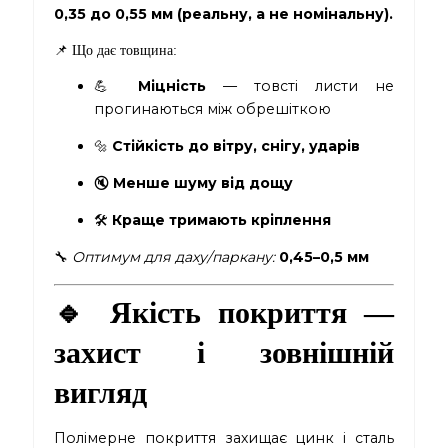
0,35 до 0,55 мм (реальну, а не номінальну).
📌 Що дає товщина:
💪
Міцність
— товсті листи не
прогинаються між обрешіткою
🔩
Стійкість до вітру, снігу, ударів
🔇
Менше шуму від дощу
🛠
Краще тримають кріплення
🔧
Оптимум для даху/паркану:
0,45–0,5 мм
🔹
Якість покриття —
захист і зовнішній
вигляд
Полімерне покриття захищає цинк і сталь