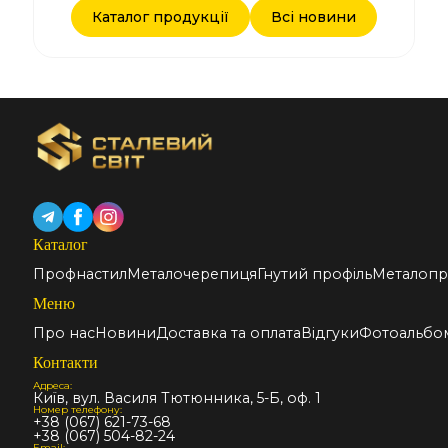
Каталог продукції
Всі новини
Каталог
Профнастил
Металочерепиця
Гнутий профіль
Металопр
Меню
Про нас
Новини
Доставка та оплата
Відгуки
Фотоальбо
Контакти
Адреса:
Київ, вул. Василя Тютюнника, 5-Б, оф. 1
Номер телефону:
+38 (067) 621-73-68
+38 (067) 504-82-24
Email: