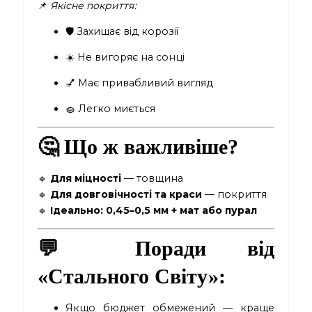
📌
Якісне покриття:
🛡 Захищає від корозії
☀️ Не вигоряє на сонці
💅 Має привабливий вигляд
🧽 Легко миється
🤔
Що ж важливіше?
🔹
Для міцності
— товщина
🔹
Для довговічності та краси
— покриття
🔹
Ідеально:
0,45–0,5 мм + мат або пурал
💬 Поради від
«Стального Світу»:
Якщо бюджет обмежений — краще