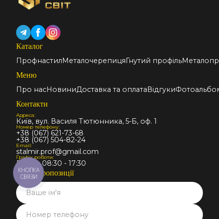
Каталог
Профнастил
Металочерепиця
Гнутий профіль
Металопр
Меню
Про нас
Новини
Доставка та оплата
Відгуки
Фотоальбо
Контакти
Адреса:
Київ, вул. Василя Тютюнника, 5-Б, оф. 1
Номер телефону:
+38 (067) 621-73-68
+38 (067) 504-82-24
Email:
stalmir.prof@gmail.com
Графік роботи:
Пн-Пт: 08:30 - 17:30
КНОПКА
Запит пропозиції
СВЯЗИ