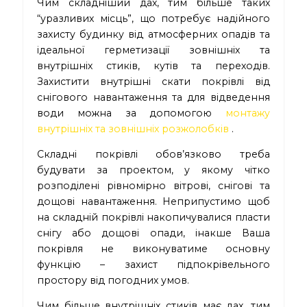
Чим складніший дах, тим більше таких
“уразливих місць”, що потребує надійного
захисту будинку від атмосферних опадів та
ідеальної герметизації зовнішніх та
внутрішніх стиків, кутів та переходів.
Захистити внутрішні скати покрівлі від
снігового навантаження та для відведення
води можна за допомогою
монтажу
внутрішніх та зовнішніх розжолобків
.
Складні покрівлі обов’язково треба
будувати за проектом, у якому чітко
розподілені рівномірно вітрові, снігові та
дощові навантаження. Неприпустимо щоб
на складній покрівлі накопичувалися пласти
снігу або дощові опади, інакше Ваша
покрівля не виконуватиме основну
функцію – захист підпокрівельного
простору від погодних умов.
Чим більше внутрішніх стиків має дах, тим