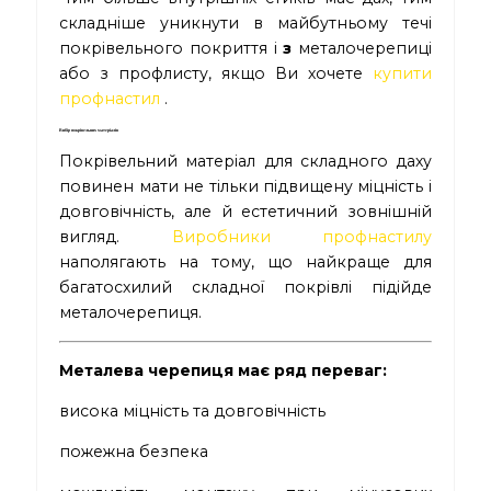
складніше уникнути в майбутньому течі
покрівельного покриття і
з
металочерепиці
або з профлисту, якщо Ви хочете
купити
профнастил
.
Вибір покрівельних матеріалів
Покрівельний матеріал для складного даху
повинен мати не тільки підвищену міцність і
довговічність, але й естетичний зовнішній
вигляд.
Виробники профнастилу
наполягають на тому, що найкраще для
багатосхилий складної покрівлі підійде
металочерепиця.
Металева черепиця має ряд переваг:
висока міцність та довговічність
пожежна безпека