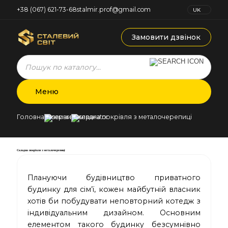
+38 (067) 621-73-68
stalmir.prof@gmail.com
UK
RU
Замовити дзвінок
Products
search
Меню
Головна
Новини
Складна покрівля з металочерепиці
Складна покрівля з металочерепиці
Плануючи будівництво приватного
будинку для сім’ї, кожен майбутній власник
хотів би побудувати неповторний котедж з
індивідуальним дизайном. Основним
елементом такого будинку безсумнівно