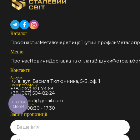
Каталог
Профнастил
Металочерепиця
Гнутий профіль
Металопр
Меню
Про нас
Новини
Доставка та оплата
Відгуки
Фотоальбо
Контакти
Адреса:
Київ, вул. Василя Тютюнника, 5-Б, оф. 1
Номер телефону:
+38 (067) 621-73-68
+38 (067) 504-82-24
Email:
stalmir.prof@gmail.com
КНОПКА
Графік роботи:
СВЯЗИ
Пн-Пт: 08:30 - 17:30
Запит пропозиції