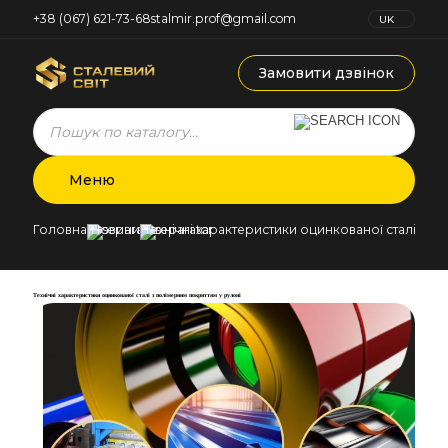
+38 (067) 621-73-68
stalmir.prof@gmail.com
UK
RU
Замовити дзвінок
Products
search
Меню
Головна
Новини
Технічні характеристики оцинкованої сталі з п
Технічні характеристики оцинкованої сталі з полімерним покриттям у рулоні