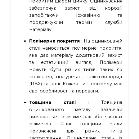
покритим шаром цинку. Оцинкування
забезпечує захист від корозії,
запобігаючи іржавінню та
продовжуючи термін служби
матеріалу.
Полімерне покриття
: На оцинкованій
сталі наноситься полімерне покриття,
яке дає матеріалу додатковий захист
та естетичний вигляд. Полімери
можуть бути різних типів, таких як
поліестер, поліуретан, полівінілхлорид
(ПВХ) та інші. Кожен тип полімеру має
свої особливості та переваги.
Товщина сталі
: Товщина
оцинкованого металу зазвичай
вимірюється в міліметрах або частках
міліметра. Різні товщини стали
призначені для різних типів
застосування. Оцинкована сталь із