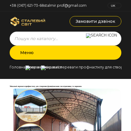
+38 (067) 621-73-68
stalmir.prof@gmail.com
UK
RU
Замовити дзвінок
Products
search
Меню
Головна
Новини
Унікальні переваги профнастилу для створенн
Унікальні переваги профнастилу для створення функціональних зон відпочинку та парковок