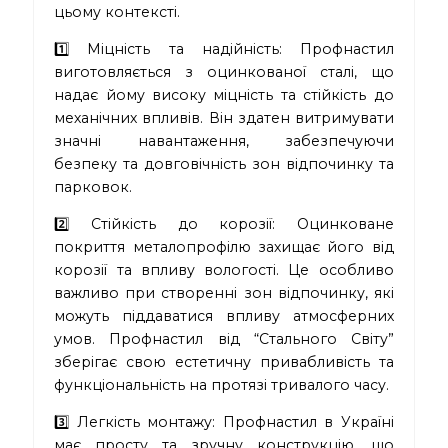
цьому контексті.
1️⃣ Міцність та надійність: Профнастил
виготовляється з оцинкованої сталі, що
надає йому високу міцність та стійкість до
механічних впливів. Він здатен витримувати
значні навантаження, забезпечуючи
безпеку та довговічність зон відпочинку та
парковок.
2️⃣ Стійкість до корозії: Оцинковане
покриття металопрофілю захищає його від
корозії та впливу вологості. Це особливо
важливо при створенні зон відпочинку, які
можуть піддаватися впливу атмосферних
умов. Профнастил від “Стального Світу”
зберігає свою естетичну привабливість та
функціональність на протязі тривалого часу.
3️⃣ Легкість монтажу: Профнастил в Україні
має просту та зручну конструкцію, що