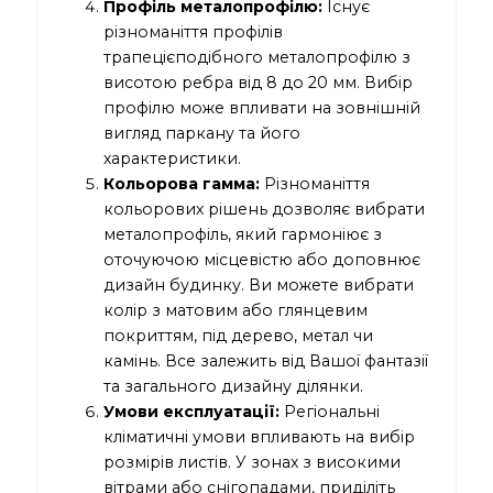
Профіль металопрофілю:
Існує
різноманіття профілів
трапецієподібного металопрофілю з
висотою ребра від 8 до 20 мм. Вибір
профілю може впливати на зовнішній
вигляд паркану та його
характеристики.
Кольорова гамма:
Різноманіття
кольорових рішень дозволяє вибрати
металопрофіль, який гармоніює з
оточуючою місцевістю або доповнює
дизайн будинку. Ви можете вибрати
колір з матовим або глянцевим
покриттям, під дерево, метал чи
камінь. Все залежить від Вашої фантазії
та загального дизайну ділянки.
Умови експлуатації:
Регіональні
кліматичні умови впливають на вибір
розмірів листів. У зонах з високими
вітрами або снігопадами, приділіть