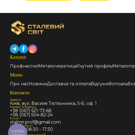
Каталог
Профнастил
Металочерепиця
Гнутий профіль
Металопр
Меню
Про нас
Новини
Доставка та оплата
Відгуки
Фотоальбо
Контакти
Адреса:
Київ, вул. Василя Тютюнника, 5-Б, оф. 1
Номер телефону:
+38 (067) 621-73-68
+38 (067) 504-82-24
Email:
stalmir.prof@gmail.com
Графік роботи:
Пн-Пт: 08:30 - 17:30
КНОПКА