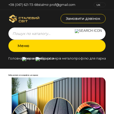
+38 (067) 621-73-68
stalmir.prof@gmail.com
UK
RU
Замовити дзвінок
Products
search
Меню
Головна
Новини
Вибір розмірів металопрофілю для паркану
Вибір розмірів металопрофілю для паркану