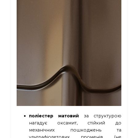
поліестер матовий
за структурою
нагадує оксамит, стійкий до
механічних пошкоджень та
ультрафіолетових променів (не