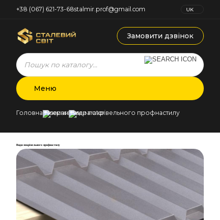
+38 (067) 621-73-68
stalmir.prof@gmail.com
UK
RU
Замовити дзвінок
Products
search
Меню
Головна
Новини
Види покрівельного профнастилу
Види покрівельного профнастилу