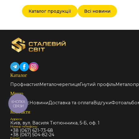
Каталог продукції
Всі новини
Каталог
Профнастил
Металочерепиця
Гнутий профіль
Металопр
Меню
КНОПКА
Про нас
Новини
Доставка та оплата
Відгуки
Фотоальбо
СВЯЗИ
Контакти
Адреса:
Київ, вул. Василя Тютюнника, 5-Б, оф. 1
Номер телефону:
+38 (067) 621-73-68
+38 (067) 504-82-24
Email: