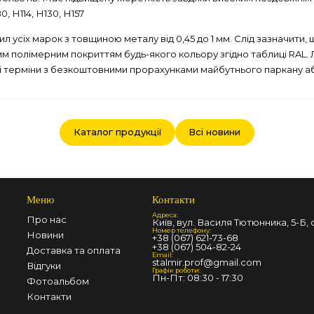
, Н114, Н130, Н157
 усіх марок з товщиною металу від 0,45 до 1 мм. Слід зазначити
тковим полімерним покриттям будь-якого кольору згідно таблиці RA
ні терміни з безкоштовними прорахунками майбутнього паркану аб
Каталог продукції
Всі новини
Меню
Контакти
Адреса:
Про нас
Київ, вул. Василя Тютюнника, 5-Б, о
Номер телефону:
Новини
+38 (067) 621-73-68
+38 (067) 504-82-24
Доставка та оплата
Email:
stalmir.prof@gmail.com
Відгуки
Графік роботи:
Пн-Пт: 08:30 - 17:30
Фотоальбом
Контакти