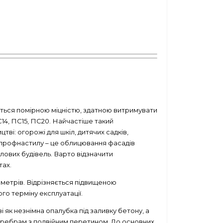
ться помірною міцністю, здатною витримувати
С14, ПС15, ПС20. Найчастіше такий
тві: огорожі для шкіл, дитячих садків,
о профнастилу – це облицювання фасадів
тлових будівель. Варто відзначити
тах.
 метрів. Відрізняється підвищеною
о терміну експлуатації.
к незнімна опалубка під заливку бетону, а
 ребрам з подвійним перетином. До основних