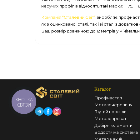
несучих профілів відносять такі марки: Н75, Н80
Компанія “Сталевий Світ”
виробляє профнастил
як з оцинкованої сталі, так і зі сталі з дода
Ваш розмір довжиною до 12 метрів у мінімаль
Каталог
Профнастил
КНОПКА
СВЯЗИ
Металочерепиця
Гнутий профіль
Металопрокат
Добірні елементи
Водостічна система
Метал з акції