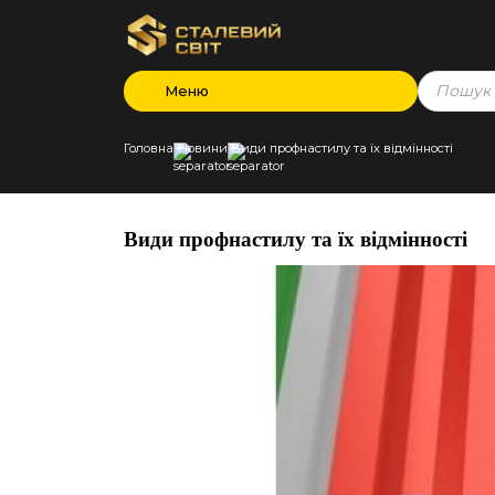
Products
Меню
search
Головна
Новини
Види профнастилу та їх відмінності
Види профнастилу та їх відмінності