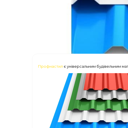
Профнастил
є універсальним будівельним мат