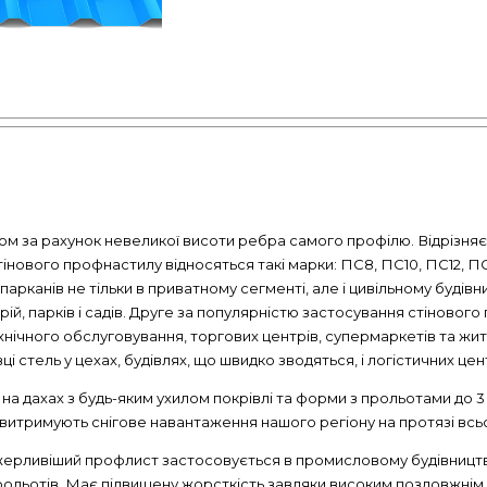
м за рахунок невеликої висоти ребра самого профілю. Відрізняє
тінового профнастилу відносяться такі марки: ПС8, ПС10, ПС12, П
рканів не тільки в приватному сегменті, але і цивільному будівниц
ій, парків і садів. Друге за популярністю застосування стіновог
ехнічного обслуговування, торгових центрів, супермаркетів та жи
стель у цехах, будівлях, що швидко зводяться, і логістичних цен
на дахах з будь-яким ухилом покрівлі та форми з прольотами до 3
витримують снігове навантаження нашого регіону на протязі всьог
ерливіший профлист застосовується в промисловому будівництві я
рольотів. Має підвищену жорсткість завдяки високим поздовжнім