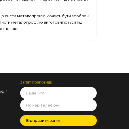
, що листи металопроїлю можуть бути зроблені
L. Листи металопрофілю виготовляються під
о покрівлі.
Запит пропозиції
ф. 1