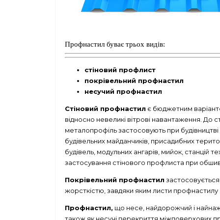
Профнастил буває трьох видів:
стіновий профлист
покрівельний профнастил
несучий профнастил
Стіновий профнастил
є бюджетним варіанто
відносно невеликі вітрові навантаження. До с
металопрофіль застосовують при будівництві па
будівельних майданчиків, присадибних територ
будівель, модульних ангарів, мийок, станцій т
застосування стінового профлиста при обшивці 
Покрівельний профнастил
застосовується 
жорсткістю, завдяки яким листи профнастилу 
Профнастил,
що несе, найдорожчий і найнаж
також як несучі перекриття міжповерхових п