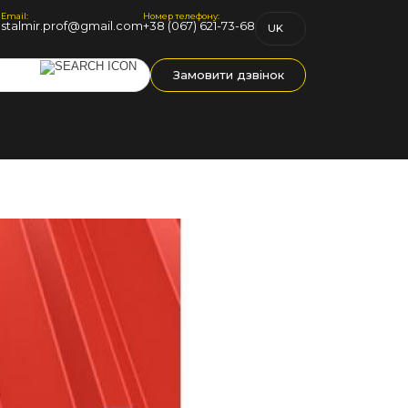
Email:
Номер телефону:
1
stalmir.prof@gmail.com
+38 (067) 621-73-68
UK
RU
Замовити дзвінок