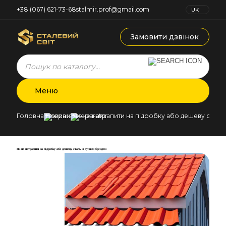
+38 (067) 621-73-68
stalmir.prof@gmail.com
UK
RU
Замовити дзвінок
Products
search
Меню
Головна
Новини
Як не натрапити на підробку або дешеву сталь
Як не натрапити на підробку або дешеву сталь із гучним брендом