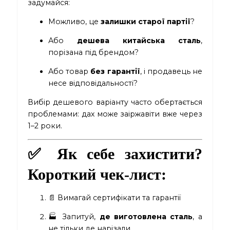
задумайся:
Можливо, це
залишки старої партії
?
Або
дешева китайська сталь
,
порізана під брендом?
Або товар
без гарантії
, і продавець не
несе відповідальності?
Вибір дешевого варіанту часто обертається
проблемами: дах може заіржавіти вже через
1–2 роки.
✅ Як себе захистити?
Короткий чек-лист:
📄 Вимагай сертифікати та гарантії
🏭 Запитуй,
де виготовлена сталь
, а
не тільки де нарізали