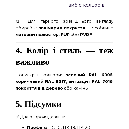
вибір кольорів.
🎨 Для гарного зовнішнього вигляду
обирайте
полімерне покриття
— особливо
матовий поліестер
,
PUR
або
PVDF
.
4. Колір і стиль — теж
важливо
Популярні кольори:
зелений RAL 6005
,
коричневий RAL 8017
,
антрацит RAL 7016
,
покриття під дерево
або камінь.
5. Підсумки
✅ Для огорож ідеальні:
Профіль:
ПС-10, ПК-18, ПК-20