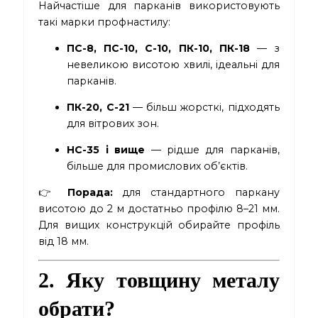
Найчастіше для парканів використовують
такі марки профнастилу:
ПС-8, ПС-10, С-10, ПК-10, ПК-18
— з
невеликою висотою хвилі, ідеальні для
парканів.
ПК-20, С-21
— більш жорсткі, підходять
для вітрових зон.
НС-35 і вище
— рідше для парканів,
більше для промислових об’єктів.
👉
Порада:
для стандартного паркану
висотою до 2 м достатньо профілю 8–21 мм.
Для вищих конструкцій обирайте профіль
від 18 мм.
2. Яку товщину металу
обрати?