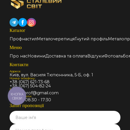
Каталог
Профнастил
Металочерепиця
Гнутий профіль
Металопр
Меню
Про нас
Новини
Доставка та оплата
Відгуки
Фотоальбо
Контакти
Адреса:
Київ, вул. Василя Тютюнника, 5-Б, оф. 1
Номер телефону:
+38 (067) 621-73-68
+38 (067) 504-82-24
Email:
stalmir.prof@gmail.com
КНОПКА
Графік роботи:
СВЯЗИ
Пн-Пт: 08:30 - 17:30
Запит пропозиції