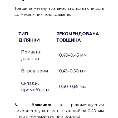
Товщина металу визначає міцність і стійкість
до механічних пошкоджень:
ТИП
РЕКОМЕНДОВАНА
ДІЛЯНКИ
ТОВЩИНА
Приватні
0,40–0,45 мм
ділянки
Вітрові зони
0,45–0,50 мм
Склади,
0,50–0,65 мм
промоб’єкти
🔧
Важливо:
не рекомендується
використовувати метал тонший за 0,40 мм
— він деформується при монтажі.