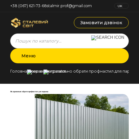
+38 (067) 621-73-68
stalmir.prof@gmail.com
UK
RU
Замовити дзвінок
Products
search
Меню
Головна
Новини
Як правильно обрати профнастил для паркан
Як правильно обрати профнастил для паркану