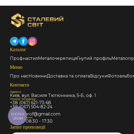
Каталог
Профнастил
Металочерепиця
Гнутий профіль
Металопр
Меню
Про нас
Новини
Доставка та оплата
Відгуки
Фотоальбо
Контакти
Адреса:
Київ, вул. Василя Тютюнника, 5-Б, оф. 1
Номер телефону:
+38 (067) 621-73-68
+38 (067) 504-82-24
Email:
stalmir.prof@gmail.com
КНОПКА
Графік роботи:
СВЯЗИ
Пн-Пт: 08:30 - 17:30
Запит пропозиції