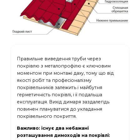
Правильне виведення труби через
покрівлю з металопрофілю є ключовим
моментом при монтажі даху, тому що від
якості робіт та професіоналізму
покрівельників залежить і майбутня
герметичність покрівлі, і її подальша
експлуатація. Вихід димаря заздалегідь
повинен плануватися до укладання
покрівельного покриття.
Важливо: існує два небажані
розташування димоходів на покрівлі: