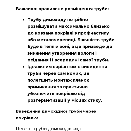
Важливо: правильне розміщення труби:
Трубу димоходу потрібно
розміщувати максимально близько
до ковзана покрівлі з профнастилу
або металочерепиці. Більшість труби
буде в теплій зоні, а це призведе до
зниження утворення вологи і
осідання її всередині самої труби.
Ідеальним варіантом є виведення
труби через сам коник, це
полегшить монтаж планок
примикання та практично
убезпечить покрівлю від
розгерметизації у місцях стику.
Виведення димохідної труби через
покрівлю:
Цегляні труби димоходів слід