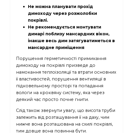
Не можна планувати прохід
димоходу через розжолобки
покрівлі.
Не рекомендується монтувати
димарі поблизу мансардних вікон,
інакше весь дим затягуватиметься в
мансардне приміщення
Порушення герметичності примикання
димоходу на покрівлі призведе до
намокання теплоізоляції та втрати основних
її властивостей, порушення вентиляції в
підковельному просторі та попадання
вологи на кроквяну систему, яка через
деякий час просто почне гнити.
Слід також звернути увагу, що висота труби
залежить від розташування її на даху, чим
нижче вона розташована на схилі покрівлі,
тим довше вона повинна бути.