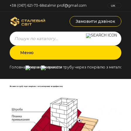
+38 (067) 621-73-68
stalmir.prof@gmail.com
UK
RU
Замовити дзвінок
Products
search
Меню
Головна
Новини
Як вивести трубу через покрівлю з металочер
Як вивести трубу через покрівлю з металочерепиці чи профнастилу