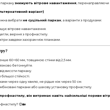
и паркану
знижують вітрове навантаження
, перенаправляючи п
альтернативний варіант)
 можна вибрати
не суцільний паркан
, а варіанти з продухами:
шує вітрове навантаження.
цегли, верхня з профнастилу.
вітри завдяки зазорам між планками.
тру?
енше 60×60 мм, товщиною стінки від 2,5 мм.
язково бетоннуйте.
ід висоти паркану.
 більшої стійкості.
зами через одну хвилю, не рідше ніж через 50 см.
мбіновані паркани або шахову установку профнастилу.
рофнастилу, він витримає навіть найсильніші пориви вітр
офнастилу? 😊🏡