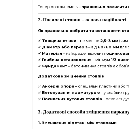
Тепер розглянемо, як
правильно посилити 
2. Посилені стовпи – основа надійності
Як правильно вибрати та встановити ст
✔
Товщина стінки
– не менше
2,5–3 мм
(чим 
✔
Діаметр або переріз
– від
60×60 мм
для 
✔
Матеріал
– найкраще підходить
оцинкован
✔
Глибина встановлення
– мінімум
1/3 вис
✔
Фундамент
– бетонування стовпів є обов’я
Додаткове зміцнення стовпів
✅
Анкерні опори
– спеціальні пластини або “
✅
Бетонування з арматурою
– у слабких ґр
✅
Посилення кутових стовпів
– рекоменду
3. Додаткові способи зміцнення паркану
1. Зменшення відстані між стовпами