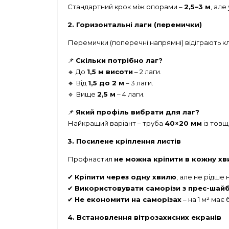
Стандартний крок між опорами –
2,5–3 м
, але
2. Горизонтальні лаги (перемички)
Перемички (поперечні напрямні) відіграють кл
📌
Скільки потрібно лаг?
🔹 До
1,5 м висоти
– 2 лаги.
🔹 Від
1,5 до 2 м
– 3 лаги.
🔹 Вище
2,5 м
– 4 лаги.
📌
Який профіль вибрати для лаг?
Найкращий варіант – труба
40×20 мм
із товщ
3. Посилене кріплення листів
Профнастил
не можна кріпити в кожну х
✔
Кріпити через одну хвилю
, але не рідше 
✔
Використовувати саморізи з прес-шай
✔
Не економити на саморізах
– на 1 м² має
4. Встановлення вітрозахисних екранів