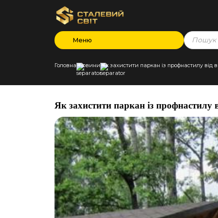
Products
Меню
search
Головна
Новини
Як захистити паркан із профнастилу від в
Як захистити паркан із профнастилу ві