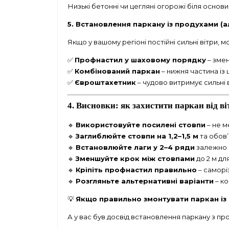
Низькі бетонні чи цегляні огорожі біля основ
5. Встановлення паркану із продухами (
Якщо у вашому регіоні постійні сильні вітри,
✅
Профнастил у шаховому порядку
– змен
✅
Комбінований паркан
– нижня частина із 
✅
Євроштахетник
– чудово витримує сильні 
4. Висновки: як захистити паркан від ві
🔹
Використовуйте посилені стовпи
– не м
🔹
Заглиблюйте стовпи на 1,2–1,5 м
та обов’
🔹
Встановлюйте лаги у 2–4 ряди
залежно в
🔹
Зменшуйте крок між стовпами
до 2 м для
🔹
Кріпіть профнастил правильно
– саморі
🔹
Розгляньте альтернативні варіанти
– ко
💡
Якщо правильно змонтувати паркан із п
А у вас був досвід встановлення паркану з пр