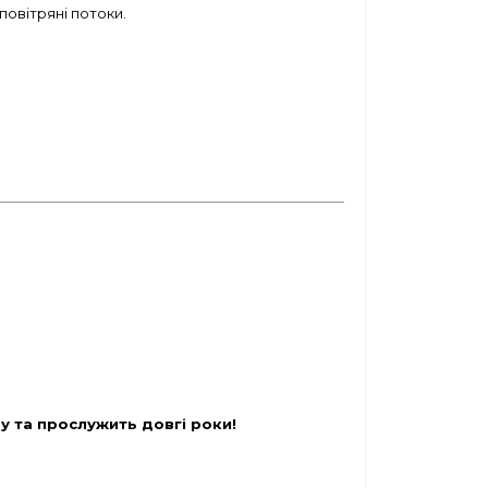
овітряні потоки.
у та прослужить довгі роки!