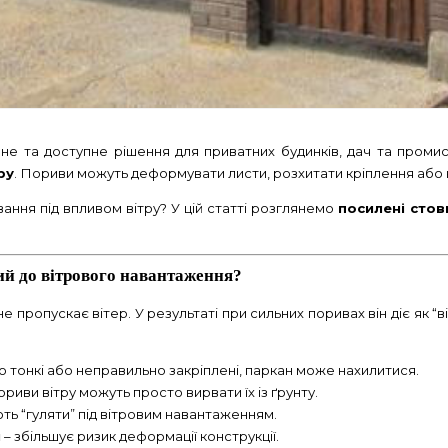
не та доступне рішення для приватних будинків, дач та промис
ру
. Пориви можуть деформувати листи, розхитати кріплення або 
ування під впливом вітру? У цій статті розглянемо
посилені стов
ий до вітрового навантаження?
 не пропускає вітер. У результаті при сильних поривах він діє як
о тонкі або неправильно закріплені, паркан може нахилитися.
ориви вітру можуть просто вирвати їх із ґрунту.
ть “гуляти” під вітровим навантаженням.
и
– збільшує ризик деформації конструкції.