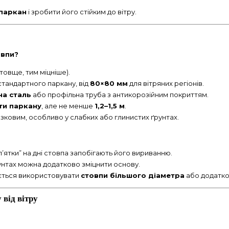
паркан
і зробити його стійким до вітру.
овпи?
товще, тим міцніше).
стандартного паркану, від
80×80 мм
для вітряних регіонів.
а сталь
або профільна труба з антикорозійним покриттям.
оти паркану
, але не менше
1,2–1,5 м
.
зковим, особливо у слабких або глинистих ґрунтах.
п’ятки” на дні стовпа запобігають його вириванню.
унтах можна додатково зміцнити основу.
ється використовувати
стовпи більшого діаметра
або додатко
 від вітру