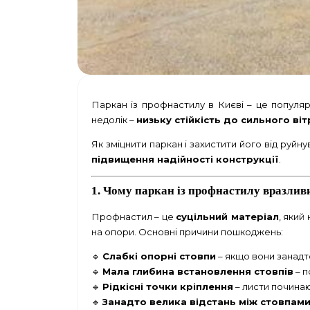
Паркан із профнастилу в Києві
– це популяр
недолік –
низьку стійкість до сильного віт
Як зміцнити паркан і захистити його від руйн
підвищення надійності конструкції
.
1. Чому паркан із профнастилу вразлив
Профнастил – це
суцільний матеріал
, який
на опори. Основні причини пошкоджень:
🔹
Слабкі опорні стовпи
– якщо вони занадт
🔹
Мала глибина встановлення стовпів
– п
🔹
Рідкісні точки кріплення
– листи починаю
🔹
Занадто велика відстань між стовпам