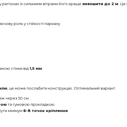
 у регіонах із сильними вітрами його краще
зменшити до 2 м
. Це
ючову роль у стійкості паркану.
иною стінки від
1,5 мм
.
вилю
, це може послабити конструкцію. Оптимальний варіант:
ніж через 50 см.
бою
та гумовою прокладкою.
 бути мінімум
6-8 точок кріплення
.