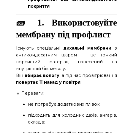
покриття
.
🧱 1. Використовуйте
мембрану під профлист
Існують спеціальні
дихальні мембрани
з
антикондесатним шаром — це тонкий
ворсистий матеріал, нанесений на
внутрішній бік металу.
Він
вбирає вологу
, а під час провітрювання
повертає її назад у повітря
.
🔹 Переваги:
не потребує додаткових плівок;
підходить для холодних дахів, ангарів,
складів;
захищає від корозії та появи плісняви.