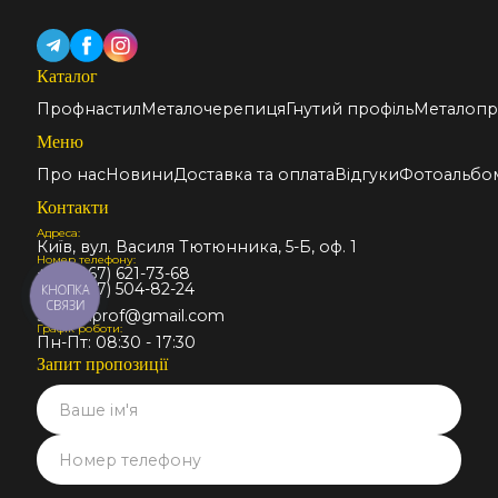
Каталог
Профнастил
Металочерепиця
Гнутий профіль
Металопр
Меню
Про нас
Новини
Доставка та оплата
Відгуки
Фотоальбо
Контакти
Адреса:
Київ, вул. Василя Тютюнника, 5-Б, оф. 1
Номер телефону:
+38 (067) 621-73-68
+38 (067) 504-82-24
КНОПКА
Email:
СВЯЗИ
stalmir.prof@gmail.com
Графік роботи:
Пн-Пт: 08:30 - 17:30
Запит пропозиції