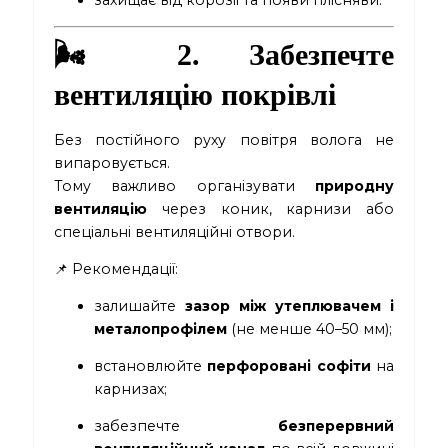
🌬️ 2. Забезпечте
вентиляцію покрівлі
Без постійного руху повітря волога не
випаровується.
Тому важливо організувати
природну
вентиляцію
через коник, карнизи або
спеціальні вентиляційні отвори.
📌 Рекомендації:
залишайте
зазор між утеплювачем і
металопрофілем
(не менше 40–50 мм);
встановлюйте
перфоровані софіти
на
карнизах;
забезпечте
безперервний