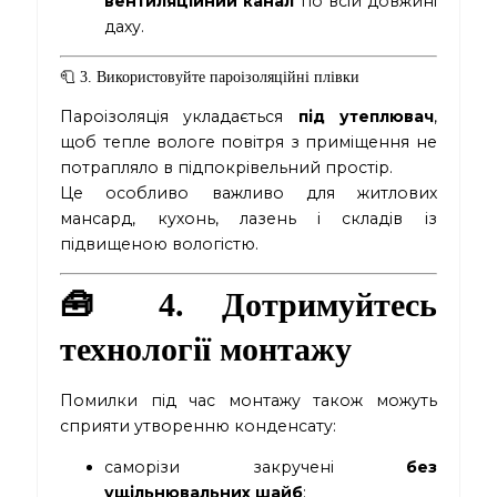
вентиляційний канал
по всій довжині
даху.
🧻 3. Використовуйте пароізоляційні плівки
Пароізоляція укладається
під утеплювач
,
щоб тепле вологе повітря з приміщення не
потрапляло в підпокрівельний простір.
Це особливо важливо для житлових
мансард, кухонь, лазень і складів із
підвищеною вологістю.
🧰 4. Дотримуйтесь
технології монтажу
Помилки під час монтажу також можуть
сприяти утворенню конденсату:
саморізи закручені
без
ущільнювальних шайб
;