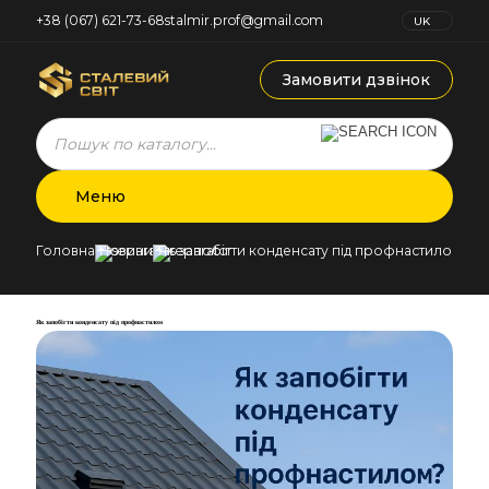
+38 (067) 621-73-68
stalmir.prof@gmail.com
UK
RU
Замовити дзвінок
Products
search
Меню
Головна
Новини
Як запобігти конденсату під профнастилом
Як запобігти конденсату під профнастилом