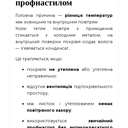
профнастилом
Головна причина —
різниця температур
між зовнішнім та внутрішнім повітрям.
Коли тепле повітря з приміщення
стикається з холодним металом, на
внутрішній поверхні покрівлі осідає волога
— з’являється конденсат.
Це трапляється, якщо:
покрівля
не утеплена
або утеплена
неправильно;
відсутня
вентиляція
підпокрівельного
простору;
між листом і утеплювачем
немає
повітряного зазору
;
використовується
звичайний
профнастил без антикондесатного