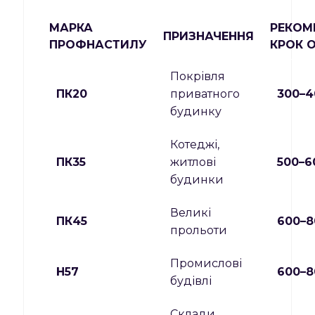
МАРКА
РЕКОМ
ПРИЗНАЧЕННЯ
ПРОФНАСТИЛУ
КРОК 
Покрівля
ПК20
приватного
300–4
будинку
Котеджі,
ПК35
житлові
500–6
будинки
Великі
ПК45
600–8
прольоти
Промислові
Н57
600–8
будівлі
Склади,