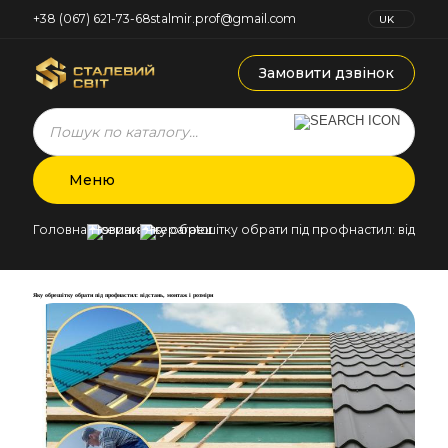
+38 (067) 621-73-68
stalmir.prof@gmail.com
UK
RU
Замовити дзвінок
Products
search
Меню
Головна
Новини
Яку обрешітку обрати під профнастил: відстань
Яку обрешітку обрати під профнастил: відстань, монтаж і розміри