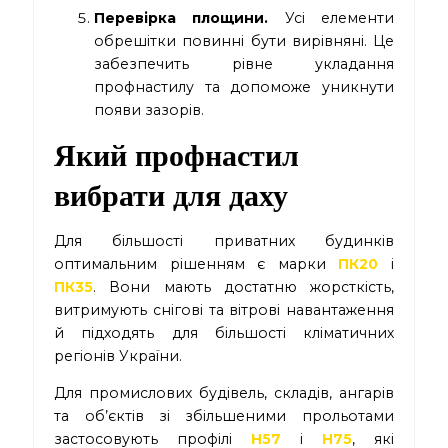
Перевірка площини.
Усі елементи
обрешітки повинні бути вирівняні. Це
забезпечить рівне укладання
профнастилу та допоможе уникнути
появи зазорів.
Який профнастил
вибрати для даху
Для більшості приватних будинків
оптимальним рішенням є марки
ПК20
і
ПК35
. Вони мають достатню жорсткість,
витримують снігові та вітрові навантаження
й підходять для більшості кліматичних
регіонів України.
Для промислових будівель, складів, ангарів
та об’єктів зі збільшеними прольотами
застосовують профілі
Н57
і
Н75
, які