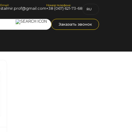
Email:
Номер телефона:
1
stalmir.prof@gmail.com
+38 (067) 621-73-68
RU
UK
Заказать звонок