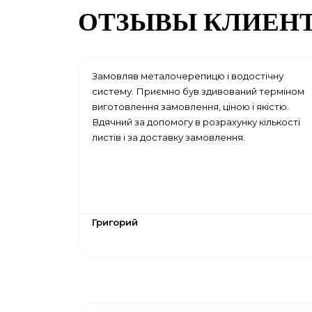
ОТЗЫВЫ КЛИЕН
Замовляв металочерепицю і водостічну
систему. Приємно був здивований терміном
виготовлення замовлення, ціною і якістю.
Вдячний за допомогу в розрахунку кількості
листів і за доставку замовлення.
Григорий