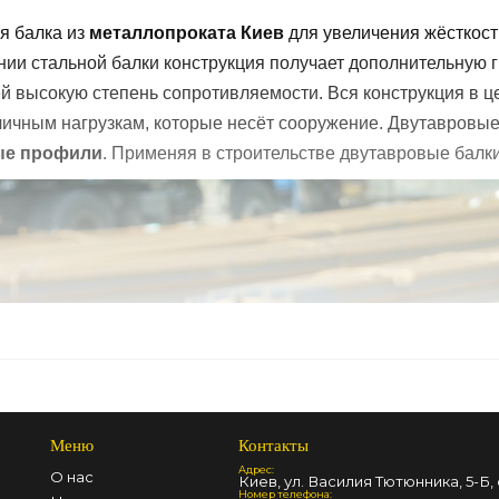
я балка из
металлопроката Киев
для увеличения жёсткост
ии стальной балки конструкция получает дополнительную г
й высокую степень сопротивляемости. Вся конструкция в ц
личным нагрузкам, которые несёт сооружение. Двутавровые
ые профили
. Применяя в строительстве двутавровые балки
Меню
Контакты
Адрес:
О нас
Киев, ул. Василия Тютюнника, 5-Б, 
Номер телефона: