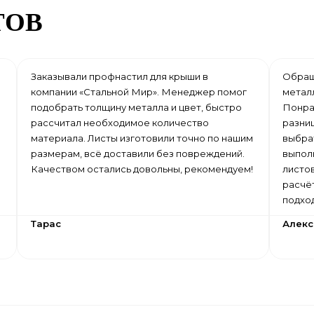
ТОВ
Заказывали профнастил для крыши в
Обращ
компании «Стальной Мир». Менеджер помог
метал
подобрать толщину металла и цвет, быстро
Понра
рассчитал необходимое количество
разни
материала. Листы изготовили точно по нашим
выбрат
размерам, всё доставили без повреждений.
выпол
Качеством остались довольны, рекомендуем!
листо
расчё
подхо
Тарас
Алек