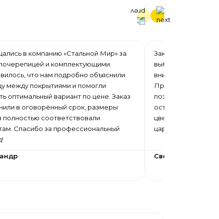
ались в компанию «Стальной Мир» за
Заказывали профна
лочерепицей и комплектующими.
выбор цветов, нор
вилось, что нам подробно объяснили
внимательное отно
цу между покрытиями и помогли
Профнастил изгот
ь оптимальный вариант по цене. Заказ
поэтому во время 
нили в оговорённый срок, размеры
осталось отходов.
в полностью соответствовали
цвет равномерный,
там. Спасибо за профессиональный
царапин.
д!
сандр
Светлана