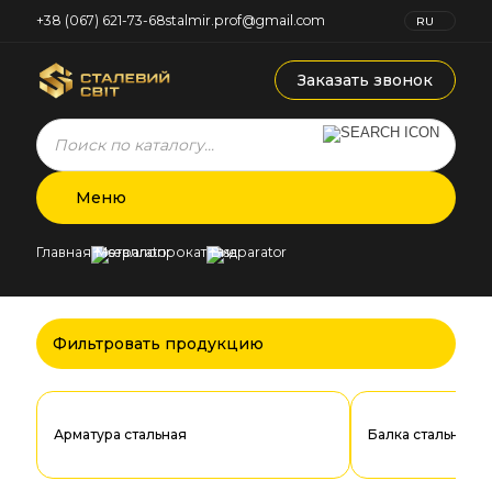
+38 (067) 621-73-68
stalmir.prof@gmail.com
RU
UK
Заказать звонок
Products
search
Меню
Главная
Металлопрокат
Вид
Фильтровать продукцию
Арматура стальная
Балка стальная д