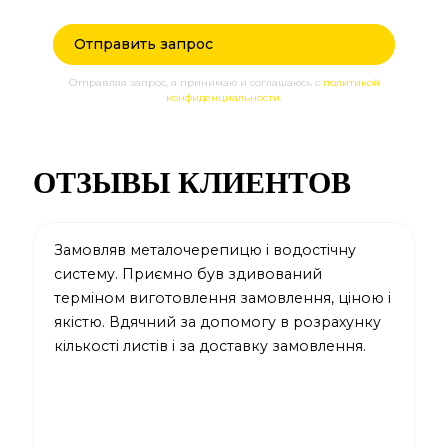
Отправляя запрос, я принимаю и соглашаюсь с
политикой
конфиденциальности
.
ОТЗЫВЫ КЛИЕНТОВ
Замовляв металочерепицю і водостічну
З
систему. Приємно був здивований
к
терміном виготовлення замовлення, ціною і
п
якістю. Вдячний за допомогу в розрахунку
б
кількості листів і за доставку замовлення.
м
н
п
д