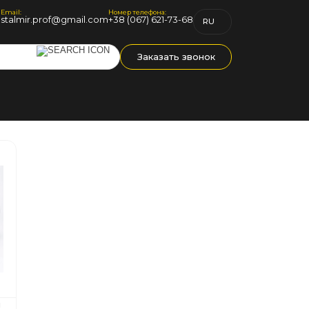
Email:
Номер телефона:
1
stalmir.prof@gmail.com
+38 (067) 621-73-68
RU
UK
Заказать звонок
м