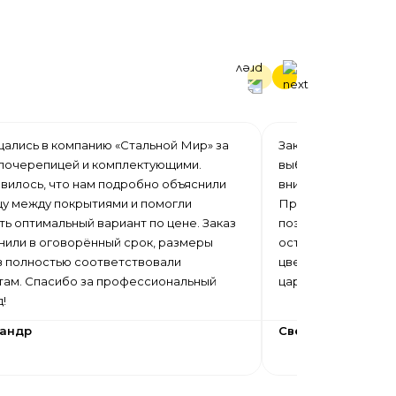
ались в компанию «Стальной Мир» за
Заказывали профна
лочерепицей и комплектующими.
выбор цветов, нор
вилось, что нам подробно объяснили
внимательное отно
цу между покрытиями и помогли
Профнастил изгот
ь оптимальный вариант по цене. Заказ
поэтому во время 
нили в оговорённый срок, размеры
осталось отходов.
в полностью соответствовали
цвет равномерный,
там. Спасибо за профессиональный
царапин.
д!
сандр
Светлана