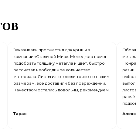
ТОВ
Заказывали профнастил для крыши в
Обращ
компании «Стальной Мир». Менеджер помог
метал
подобрать толщину металла и цвет, быстро
Понра
рассчитал необходимое количество
разни
материала. Листы изготовили точно по нашим
выбрат
размерам, всё доставили без повреждений.
выпол
Качеством остались довольны, рекомендуем!
листо
расчё
подхо
Тарас
Алек