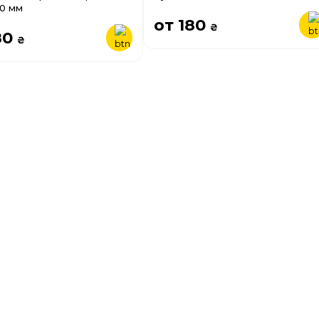
00 мм
от 180
₴
80
₴