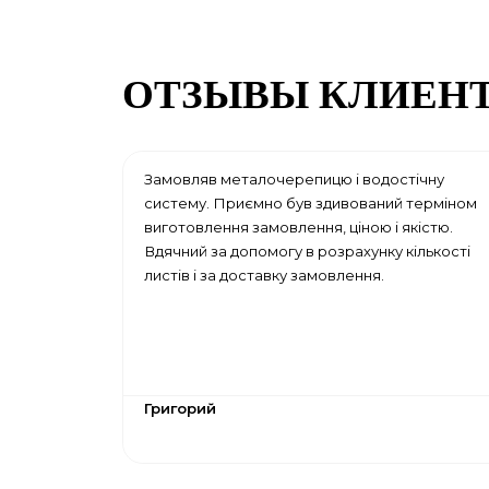
ОТЗЫВЫ КЛИЕН
Замовляв металочерепицю і водостічну
систему. Приємно був здивований терміном
виготовлення замовлення, ціною і якістю.
Вдячний за допомогу в розрахунку кількості
листів і за доставку замовлення.
Григорий