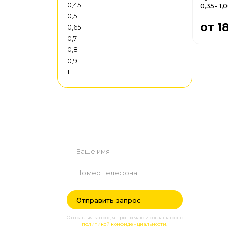
0,45
0,35- 1,
0,5
от 1
0,65
0,7
0,8
0,9
1
Нужна помощь?
Оставьте заявку - наш менеджер
свяжется с вами в ближайшее время.
Отправляя запрос, я принимаю и соглашаюсь с
политикой конфиденциальности
.