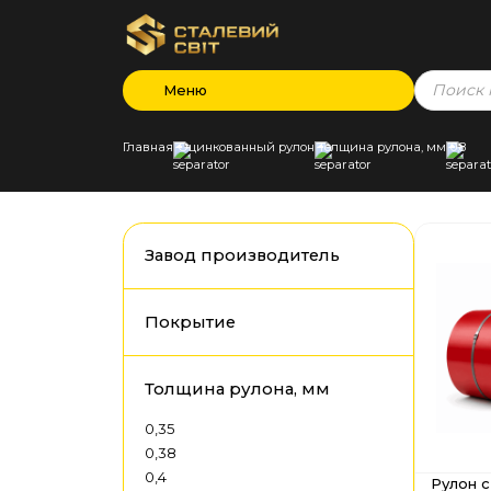
Products
Меню
search
Главная
Оцинкованный рулон
Толщина рулона, мм
0,8
Завод производитель
Покрытие
Толщина рулона, мм
0,35
0,38
0,4
Рулон 