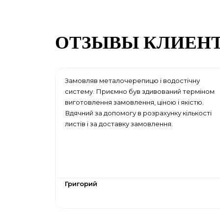
ОТЗЫВЫ КЛИЕН
Замовляв металочерепицю і водостічну
систему. Приємно був здивований терміном
виготовлення замовлення, ціною і якістю.
Вдячний за допомогу в розрахунку кількості
листів і за доставку замовлення.
Григорий