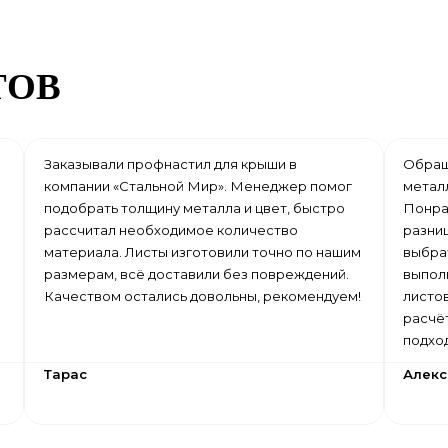
ТОВ
Заказывали профнастил для крыши в
Обращ
компании «Стальной Мир». Менеджер помог
метал
подобрать толщину металла и цвет, быстро
Понра
рассчитал необходимое количество
разни
материала. Листы изготовили точно по нашим
выбрат
размерам, всё доставили без повреждений.
выпол
Качеством остались довольны, рекомендуем!
листо
расчё
подхо
Тарас
Алек