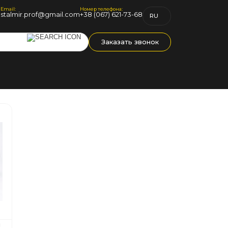
Email:
Номер телефона:
1
stalmir.prof@gmail.com
+38 (067) 621-73-68
RU
UK
Заказать звонок
м