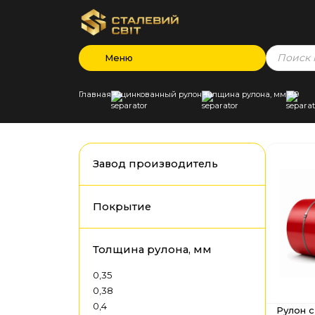
Products
Меню
search
Главная
Оцинкованный рулон
Толщина рулона, мм
0,9
Завод производитель
Покрытие
Толщина рулона, мм
0,35
0,38
0,4
Рулон 