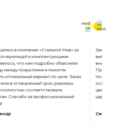
ались в компанию «Стальной Мир» за
Заказывали профна
лочерепицей и комплектующими.
выбор цветов, нор
вилось, что нам подробно объяснили
внимательное отно
цу между покрытиями и помогли
Профнастил изгот
ь оптимальный вариант по цене. Заказ
поэтому во время 
нили в оговорённый срок, размеры
осталось отходов.
в полностью соответствовали
цвет равномерный,
там. Спасибо за профессиональный
царапин.
д!
сандр
Светлана