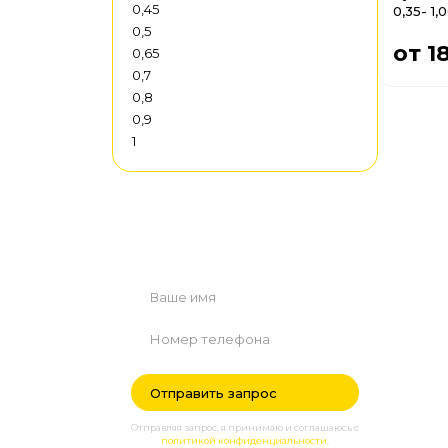
0,45
0,35- 1,
0,5
от 1
0,65
0,7
0,8
0,9
1
Нужна помощь?
Оставьте заявку - наш менеджер
свяжется с вами в ближайшее время.
Отправляя запрос, я принимаю и соглашаюсь с
политикой конфиденциальности
.