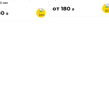
00 мм
от 180
₴
80
₴