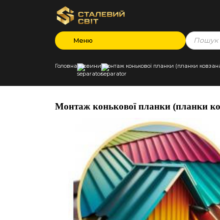
Products
Меню
search
Головна
Новини
Монтаж конькової планки (планки ковзана
Монтаж конькової планки (планки ков