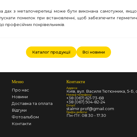
 на дах з металочерепиці може бути виконана самотужки, якщо 
пускати помилок при встановленні, щоб забезпечити герметичні
 до професійних покрівельників.
Каталог продукції
Всі новини
Меню
Контакти
Адреса:
Про нас
Київ, вул. Василя Тютюнника, 5-Б, о
Номер телефону:
Новини
+38 (067) 621-73-68
+38 (067) 504-82-24
Доставка та оплата
Email:
stalmir.prof@gmail.com
Відгуки
Графік роботи:
Пн-Пт: 08:30 - 17:30
Фотоальбом
Контакти