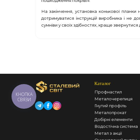
пошкодження покрівлі.
На закінчення, установка конькової планки
дотримуватися інструкцій виробника і не до
сумніви у своїх здібностях, краще звернутися
Каталог
Профнастил
КНОПКА
Металочерепиця
СВЯЗИ
Гнутий профіль
Металопрокат
Добірні елементи
Водостічна система
Метал з акції