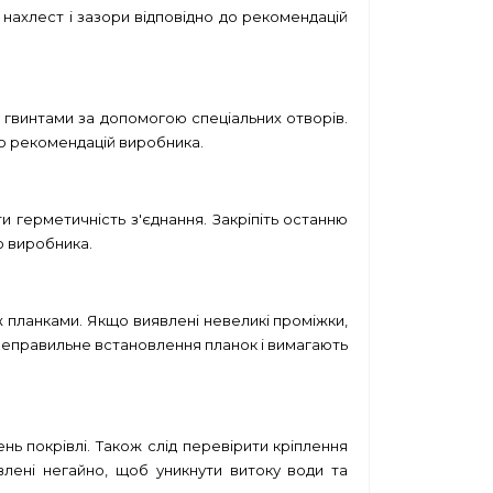
 нахлест і зазори відповідно до рекомендацій
у гвинтами за допомогою спеціальних отворів.
о рекомендацій виробника.
 герметичність з'єднання. Закріпіть останню
до виробника.
ж планками. Якщо виявлені невеликі проміжки,
 неправильне встановлення планок і вимагають
нь покрівлі. Також слід перевірити кріплення
влені негайно, щоб уникнути витоку води та