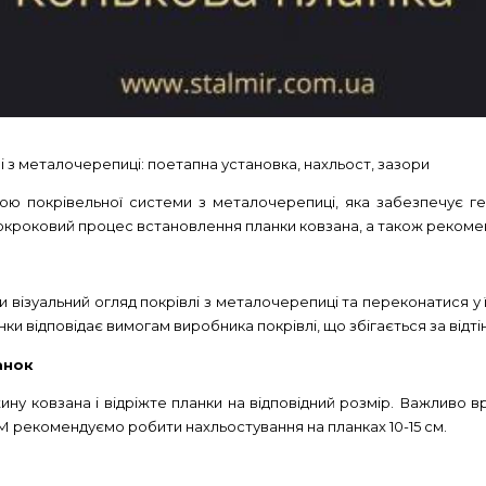
і з металочерепиці: поетапна установка, нахльост, зазори
ю покрівельної системи з металочерепиці, яка забезпечує гер
 покроковий процес встановлення планки ковзана, а також рекомен
візуальний огляд покрівлі з
металочерепиці
та переконатися у її
ки відповідає вимогам виробника покрівлі, що збігається за відт
анок
ну ковзана і відріжте планки на відповідний розмір. Важливо вр
М рекомендуємо робити нахльостування на планках 10-15 см.