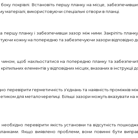
 боку покрівлі. Встановіть першу планку на місце, забезпечивши
му матеріалі, використовуючи спеціальні отвори в планці.
 на першу планку і забезпечивши зазор між ними. Закріпіть планк
уючи кожну на попередню та забезпечуючи зазори відповідно д
чином, щоб нахльостатися на попередню планку та забезпечити
ріпильних елементів у відповідних місцях, вказаних в інструкції 
но перевірити герметичність з'єднань та наявність проміжків мі
етиком для металочерепиці. Більші зазори можуть вказувати на
еобхідно перевірити якість установки та відсутність пошкодже
 планками. Якщо виявлено проблеми, вони повинні бути випра