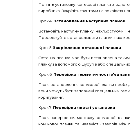
Почніть установку конькової планки з одного
виробника. Закріпіть гвинтами на покрівельно
Крок 4:
Встановлення наступних планок
Встановіть наступну планку, нахльостуючи її
Продовжуйте встановлювати планки, нахльост
Крок 5:
Закріплення останньої планки
Остання планка має бути встановлена таким 
планку за допомогою шурупів або спеціальних к
Крок 6:
Перевірка герметичності з'єднань
Після встановлення конькової планки необхід
вони можуть бути заповнені спеціальним герм
коригування.
Крок 7:
Перевірка якості установки
Після завершення монтажу конькової планки н
конькової планки та наявність зазорів між