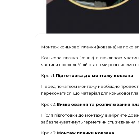
Монтаж конькової планки (ковзана) на покрівл
Конькова планка (коник) є важливою частино
частини покрівлі. У цій статті ми розглянемо
Крок 1:
Підготовка до монтажу ковзана
Перед початком монтажу необхідно провести 
переконатися, що матеріал для конькової план
Крок 2:
Вимірювання та розпилювання пл
Після підготовки до монтажу виміряйте довжи
забезпечуватимуть герметичність з'єднання. 
Крок 3:
Монтаж планки ковзана