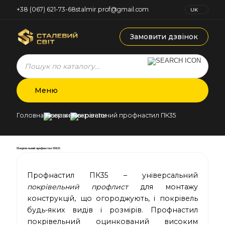
+38 (067) 621-73-68
stalmir.prof@gmail.com
UK
RU
Замовити дзвінок
Products
search
Меню
Головна
Новини
Покрівельний профнастил ПК35
Покрівельний профнастил ПК35
Профнастил ПК35 – універсальний
покрівельний профлист
для монтажу
конструкцій, що огороджують, і покрівель
будь-яких видів і розмірів. Профнастил
покрівельний оцинкований високим