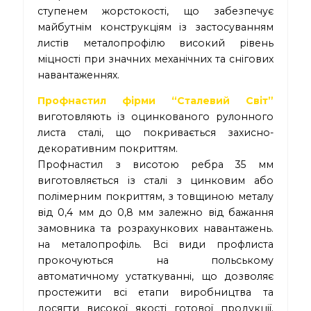
ступенем жорстокості, що забезпечує
майбутнім конструкціям із застосуванням
листів металопрофілю високий рівень
міцності при значних механічних та снігових
навантаженнях.
Профнастил фірми “Сталевий Світ”
виготовляють із оцинкованого рулонного
листа сталі, що покривається захисно-
декоративним покриттям.
Профнастил з висотою ребра 35 мм
виготовляється із сталі з цинковим або
полімерним покриттям, з товщиною металу
від 0,4 мм до 0,8 мм залежно від бажання
замовника та розрахункових навантажень.
на металопрофіль. Всі види профлиста
прокочуються на польському
автоматичному устаткуванні, що дозволяє
простежити всі етапи виробництва та
досягти високої якості готової продукції.