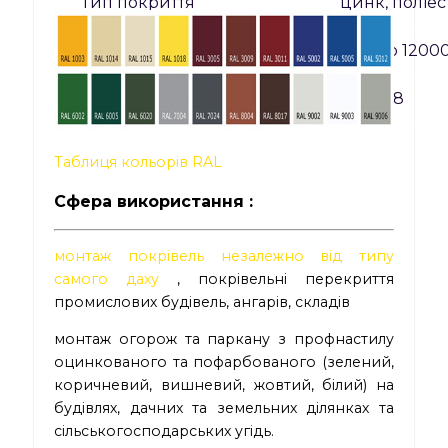
Тип покриття
цинк, поліес
Довжина листа, мм
300 до 1200
Товщина сталі, мм
0,35-0,8
Таблиця кольорів RAL
Сфера використання :
монтаж покрівель незалежно від типу
самого даху
, покрівельні перекриття
промислових будівель, ангарів, складів
монтаж огорож та паркану з профнастилу
оцинкованого та пофарбованого (зелений,
коричневий, вишневий, жовтий, білий) на
будівлях, дачних та земельних ділянках та
сільськогосподарських угідь.