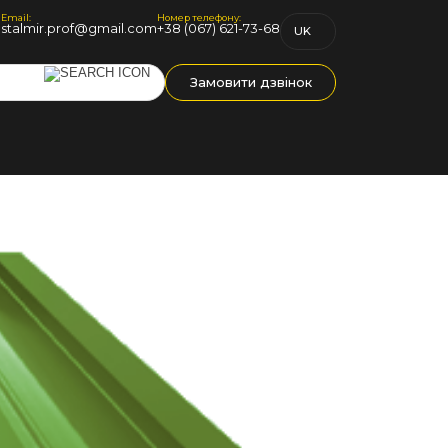
Email:
Номер телефону:
1
stalmir.prof@gmail.com
+38 (067) 621-73-68
UK
RU
Замовити дзвінок