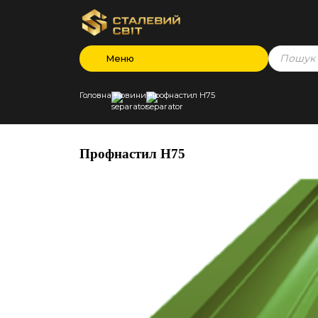
Products
Меню
search
Головна
Новини
Профнастил Н75
Профнастил Н75