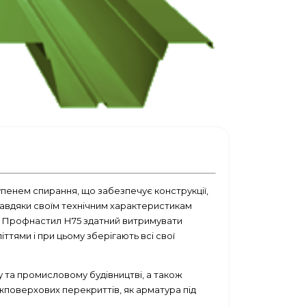
упенем спирання, що забезпечує конструкції,
Завдяки своїм технічним характеристикам
. Профнастил Н75 здатний витримувати
ттями і при цьому зберігають всі свої
у та промисловому будівництві, а також
жповерхових перекриттів, як
арматура під