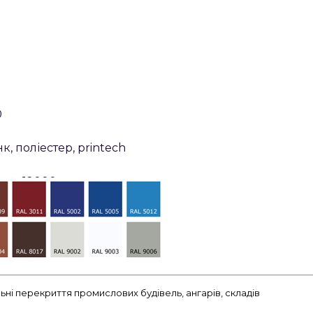
0
к, поліестер, printech
 до 12000
-1,0
ні перекриття промислових будівель, ангарів, складів