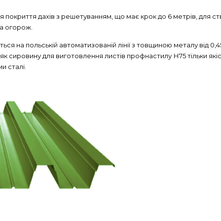
 покриття дахів з решетуванням, що має крок до 6 метрів, для с
та огорож.
я на польській автоматизованій лінії з товщиною металу від 0,45
 як сировину для виготовлення листів профнастилу Н75 тільки якіс
и сталі.