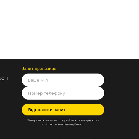
Запит пропозиції
ф. 1
Відправляючи запит, я приймаю і погоджуюсь з
політикою конфіденційності.