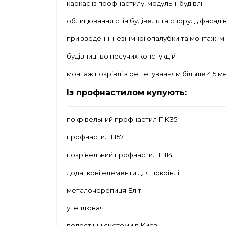
каркас із профнастилу, модульні будівлі
облицювання стін будівель та споруд
,
фасадів
при зведенні незнімної опалубки та монтажі 
будівництво несучих констукцій
монтаж покрівлі з решетуванням більше 4,5 м
Із профнастилом купують:
покрівельний профнастил ПК35
профнастил Н57
покрівельний профнастил Н114
додаткові елементи для покрівлі
металочерепиця Еліт
утеплювач
водостічні системи в Києві