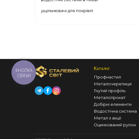
ущільнювачі для покрівлі
Каталог
КНОПКА
СВЯЗИ
Профнастил
Металочерепиця
Гнутий профіль
Металопрокат
Добірні елементи
Водостічна система
Метал з акції
Оцинкований рулон