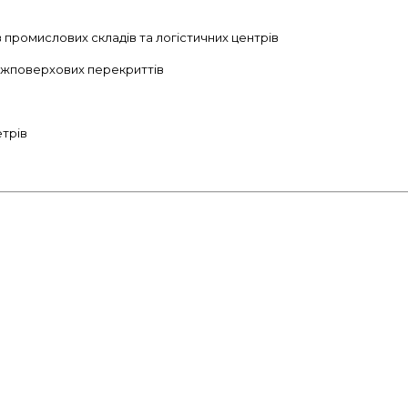
 промислових складів та логістичних центрів
міжповерхових перекриттів
етрів