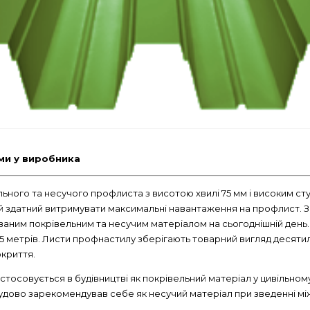
ми у виробника
ьного та несучого профлиста з висотою хвилі 75 мм і високим ст
ий здатний витримувати максимальні навантаження на профлист. 
ваним покрівельним та несучим матеріалом на сьогоднішній день
5 метрів. Листи профнастилу зберігають товарний вигляд десятилі
криття.
тосовується в будівництві як покрівельний матеріал у цивільном
удово зарекомендував себе як несучий матеріал при зведенні мі