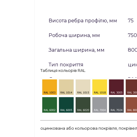
Висота ребра профілю, мм
75
Робоча ширина, мм
750
Загальна ширина, мм
80
Тип покриття
цин
Таблиця кольорів RAL
Довжина листа, мм
300
Товщина сталі, мм
0,45
оцинкована або кольорова покрівля, покрівель