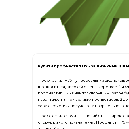
Купити профнастил Н75 за низькими ціна
Профнастил Н75 – універсальний вид покрівел
що зводиться, високий рівень жорсткості, як
профнастил Н75 є найпопулярнішим і затребу
навантаження при великих прольотах від 2 до 
характеристики несучого та покрівельного по
Профнастил фірми "Сталевий Світ"
широко зас
споруд різного призначення. Профлист Н75 ч
заливку бетону