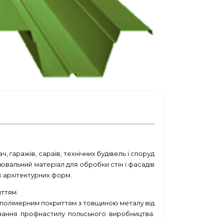
, гаражів, сараїв, технічних будівель і споруд
ювальний матеріал для обробки стін і фасадів
х архітектурних форм.
ттям.
з полімерним покриттям з товщиною металу від
ування профнастилу польського виробництва.