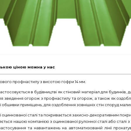
зькою ціною можна у нас
нового профнастилу з висотою гофри 14 мм.
стосовується в будівництві як стіновий матеріал для будинків, дач
ля зведення огорож з профнастилу та огорож, а також як оздобл
ї обшивки приміщень, для оздоблення зовнішніх стін споруд мали
 оцинкованої сталі та покривається захисно-декоративним покри
ться нашою компанією з оцинкованої рулонної сталі або сталі 
застосування та навантажень на автоматизованій лінії прокат