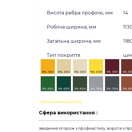
Висота ребра профілю, мм
14
Робоча ширина, мм
113
Загальна ширина, мм
118
Тип покриття
цин
Довжина листа, мм
300
Товщина сталі, мм
0,3
Таблиця кольорів RAL
Сфера використання :
зведення огорож з профнастилу, ворота з п