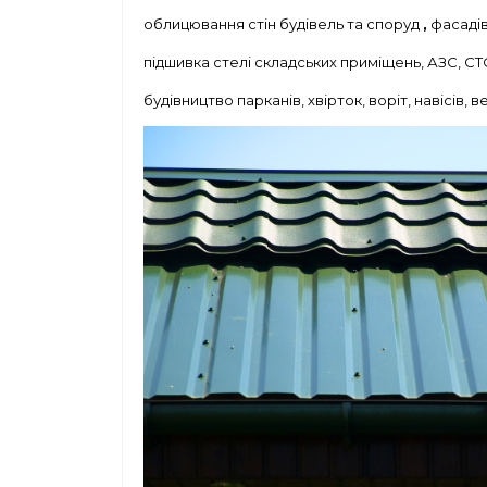
облицювання стін будівель та споруд
,
фасадів
підшивка стелі складських приміщень, АЗС, С
будівництво парканів, хвірток, воріт, навісів, в