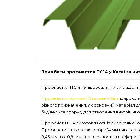
Придбати профнастил ПС14 у Києві за ни
Профнастил ПС14 - Універсальний вигляд сті
Профнастил компанії Сталевий Світ
широко за
різного призначення, як основний матеріал д
будівель та споруд, для створення внутрішньо
Профлист ПС14 виготовляють із високоякісної
Профнастил з висотою ребра 14 мм виготовляє
0,45 мм до 0,9 мм в залежності від сфери 