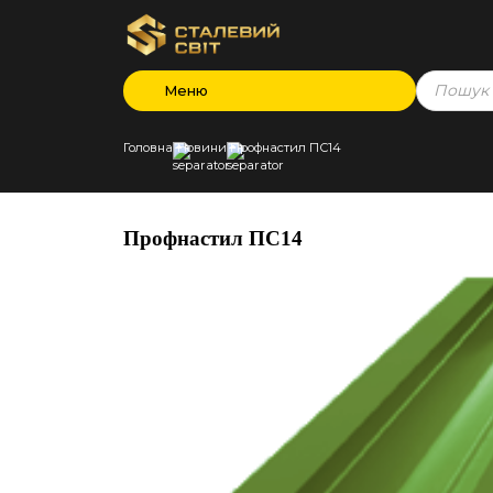
Products
Меню
search
Головна
Новини
Профнастил ПС14
Профнастил ПС14