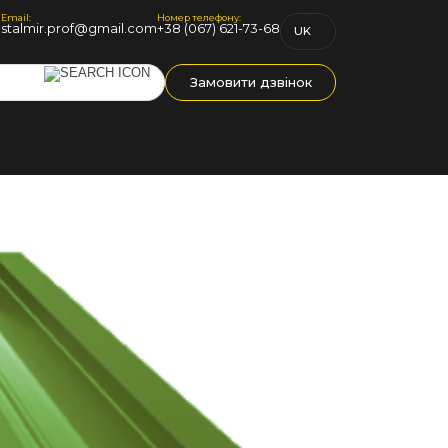
Email:
Номер телефону:
1
stalmir.prof@gmail.com
+38 (067) 621-73-68
UK
RU
Замовити дзвінок