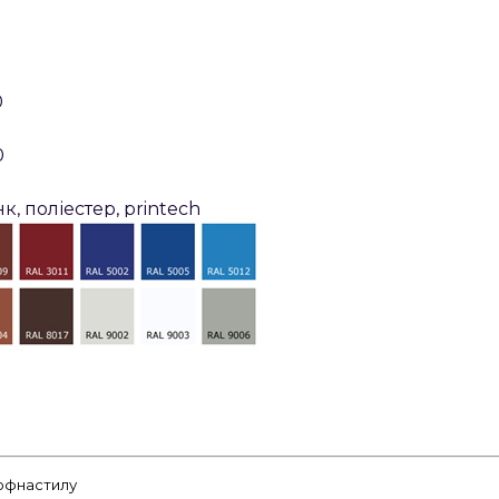
0
0
к, поліестер, printech
-12000
5-0,8
рофнастилу