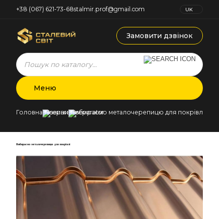
+38 (067) 621-73-68
stalmir.prof@gmail.com
UK
RU
Замовити дзвінок
Products
search
Меню
Головна
Новини
Вибираємо металочерепицю для покрівлі
Вибираємо металочерепицю для покрівлі