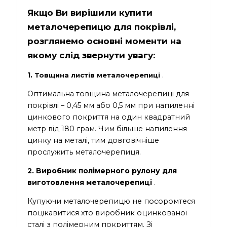
Якщо Ви вирішили купити
металочерепицю для покрівлі,
розглянемо основні моменти на
якому слід звернути увагу:
1.
.
Товщина
листів металочерепиці
Оптимальна товщина металочерепиці для
покрівлі – 0,45 мм або 0,5 мм при напиленні
цинкового покриття на один квадратний
метр від 180 грам. Чим більше напилення
цинку на металі, тим довговічніше
прослужить металочерепиця.
2. Виробник полімерного рулону для
виготовлення металочерепиці
.
Купуючи металочерепицю не посоромтеся
поцікавитися хто виробник оцинкованої
сталі з полімерним покриттям. Зі