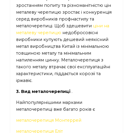
зростанням попиту та різноманітністю цін
металеву черепицю зростає і конкуренція
серед виробників профнастилу та
металочерепиці. Щоб здешевити
ціни на
металеву черепицю
недобросовісні
виробники купують дешевий неякісний
метал виробництва Китай із мінімальною
товщиною металу та мінімальним
напиленням цинку. Металочерепиця з
такого металу втрачає свої експлуатаційні
характеристики, піддається корозії та
іржавіє.
3. Вид металочерепиці
.
Найпопулярнішими марками
металочерепиці вже багато років є
металочерепиця Монтеррей
металочерепиця Еліт