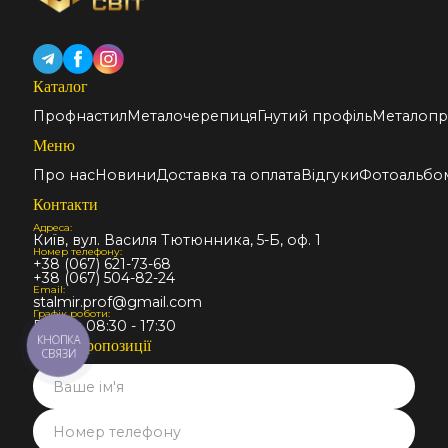
Каталог
Профнастил
Металочерепиця
Гнутий профіль
Металопр
Меню
Про нас
Новини
Доставка та оплата
Відгуки
Фотоальбо
Контакти
Адреса:
Київ, вул. Василя Тютюнника, 5-Б, оф. 1
Номер телефону:
+38 (067) 621-73-68
+38 (067) 504-82-24
Email:
stalmir.prof@gmail.com
Графік роботи:
Пн-Пт: 08:30 - 17:30
КНОПКА
Запит пропозиції
СВЯЗИ